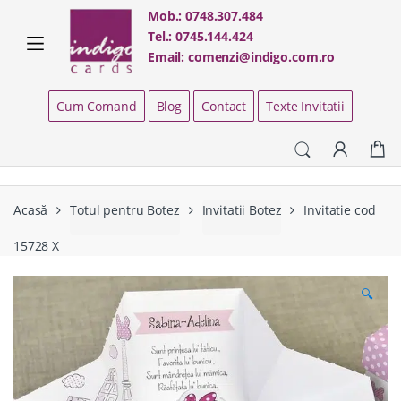
Skip
Skip
Mob.:
0748.307.484
to
to
Tel.:
0745.144.424
navigation
content
Email:
comenzi@indigo.com.ro
Cum Comand
Blog
Contact
Texte Invitatii
Acasă
Totul pentru Botez
Invitatii Botez
Invitatie cod
15728 X
🔍