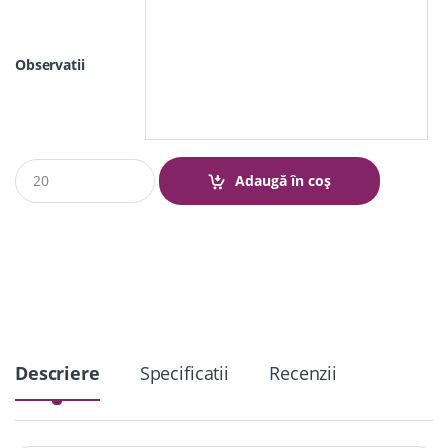
Observatii
Q
Adaugă în coș
u
a
n
t
i
t
y
Descriere
Specificatii
Recenzii