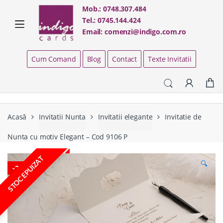
Skip
Skip
Mob.:
0748.307.484
to
to
Tel.:
0745.144.424
navigation
content
Email:
comenzi@indigo.com.ro
Cum Comand
Blog
Contact
Texte Invitatii
Acasă
Invitatii Nunta
Invitatii elegante
Invitatie de
Nunta cu motiv Elegant – Cod 9106 P
STOC EPUIZAT
🔍
-
21%