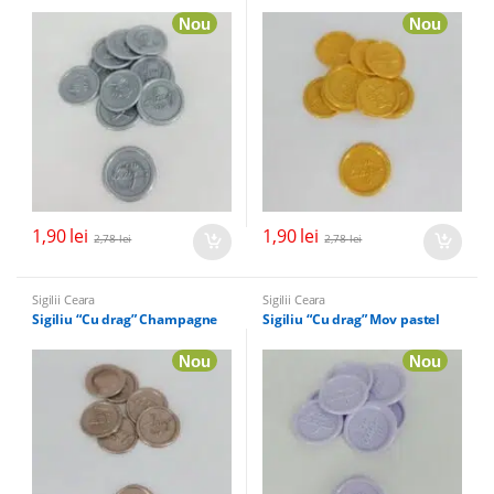
Nou
Nou
1,90
lei
1,90
lei
2,78
lei
2,78
lei
Sigilii Ceara
Sigilii Ceara
Sigiliu “Cu drag” Champagne
Sigiliu “Cu drag” Mov pastel
Nou
Nou