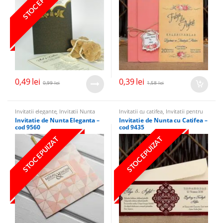
STOC EPUIZAT
0,49
lei
0,39
lei
0,99
lei
1,58
lei
Invitatii elegante
,
Invitatii Nunta
Invitatii cu catifea
,
Invitatii pentru
alte evenimente
,
Banchet
,
Invitatii
Invitatie de Nunta Eleganta –
Invitatie de Nunta cu Catifea –
Nunta
,
Invitatii elegante
,
Invitatii
cod 9560
cod 9435
vintage
STOC EPUIZAT
STOC EPUIZAT