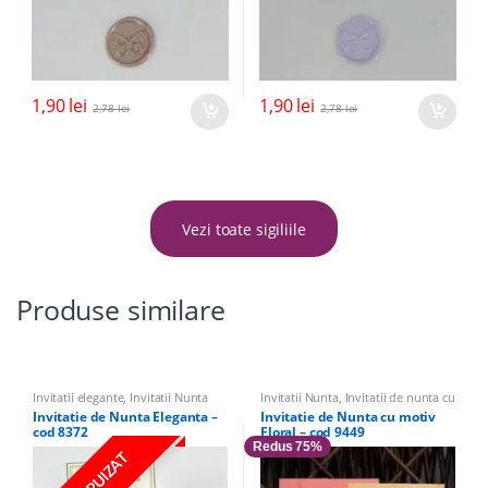
1,90
lei
1,90
lei
2,78
lei
2,78
lei
Vezi toate sigiliile
Produse similare
Invitatii elegante
,
Invitatii Nunta
Invitatii Nunta
,
Invitatii de nunta cu
flori si fluturi
,
Invitatii pentru alte
Invitatie de Nunta Eleganta –
Invitatie de Nunta cu motiv
evenimente
,
Domnisoare de
cod 8372
Floral – cod 9449
Onoare
,
Invitatii pentru Petreceri
,
Invitatii elegante
Redus 75%