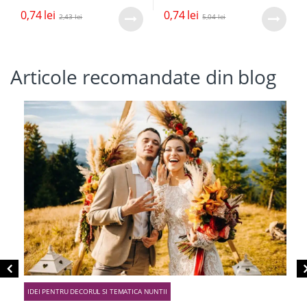
0,74
lei
0,74
lei
2,43
lei
5,04
lei
Articole recomandate din blog
IDEI PENTRU DECORUL SI TEMATICA NUNTII