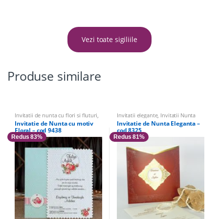
Vezi toate sigiliile
Produse similare
Invitatii de nunta cu flori si fluturi
,
Invitatii elegante
,
Invitatii Nunta
Invitatii Nunta
,
Invitatii elegante
Invitatie de Nunta cu motiv
Invitatie de Nunta Eleganta –
Floral – cod 9438
cod 8325
Redus 83%
Redus 81%