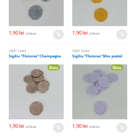
1,90
lei
1,90
lei
2,78
lei
2,78
lei
Sigilii Ceara
Sigilii Ceara
Sigiliu “Fluturas” Champagne
Sigiliu “Fluturas” Mov pastel
Nou
Nou
1,90
lei
1,90
lei
2,78
lei
2,78
lei