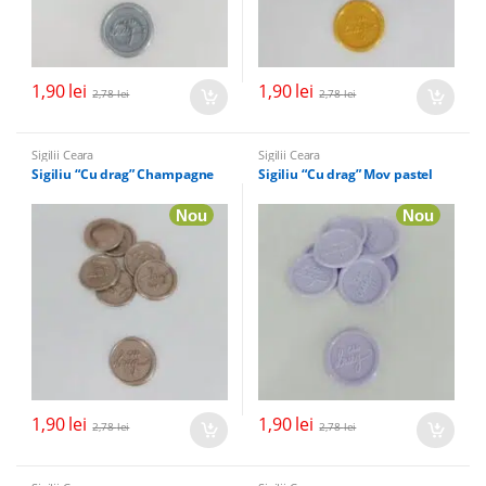
1,90
lei
1,90
lei
2,78
lei
2,78
lei
Sigilii Ceara
Sigilii Ceara
Sigiliu “Cu drag” Champagne
Sigiliu “Cu drag” Mov pastel
Nou
Nou
1,90
lei
1,90
lei
2,78
lei
2,78
lei