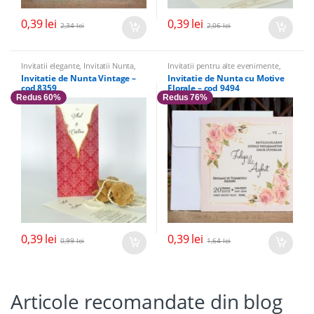
0,39
lei
0,39
lei
2,34
lei
2,06
lei
Invitatii elegante
,
Invitatii Nunta
,
Invitatii pentru alte evenimente
,
Invitatii vintage
Invitatii de nunta cu flori si fluturi
,
Invitatie de Nunta Vintage –
Invitatie de Nunta cu Motive
Banchet
,
Invitatii Nunta
,
Invitatii
cod 8359
Florale – cod 9494
elegante
Redus 60%
Redus 76%
0,39
lei
0,39
lei
0,99
lei
1,64
lei
Articole recomandate din blog