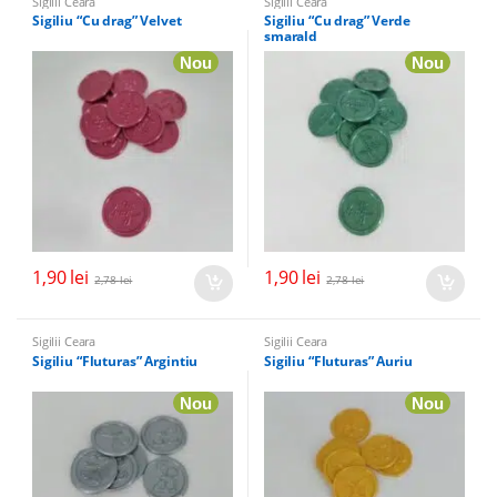
Sigilii Ceara
Sigilii Ceara
Sigiliu “Cu drag” Velvet
Sigiliu “Cu drag” Verde
smarald
Nou
Nou
1,90
lei
1,90
lei
2,78
lei
2,78
lei
Sigilii Ceara
Sigilii Ceara
Sigiliu “Fluturas” Argintiu
Sigiliu “Fluturas” Auriu
Nou
Nou