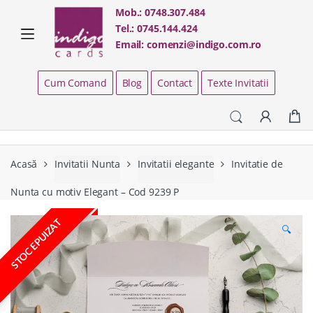
Skip
Skip
Mob.:
0748.307.484
to
to
Tel.:
0745.144.424
navigation
content
Email:
comenzi@indigo.com.ro
Cum Comand
Blog
Contact
Texte Invitatii
Acasă
Invitatii Nunta
Invitatii elegante
Invitatie de
Nunta cu motiv Elegant – Cod 9239 P
STOC EPUIZAT
🔍