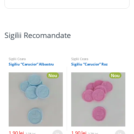
Sigilii Recomandate
Sigilii Ceara
Sigilii Ceara
Sigiliu “Carucior” Albastru
Sigiliu “Carucior” Roz
Nou
Nou
1,90
lei
1,90
lei
2,78
lei
2,78
lei