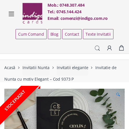
Skip
Skip
Mob.:
0748.307.484
to
to
Tel.:
0745.144.424
navigation
content
Email:
comenzi@indigo.com.ro
Cum Comand
Blog
Contact
Texte Invitatii
Acasă
Invitatii Nunta
Invitatii elegante
Invitatie de
Nunta cu motiv Elegant – Cod 9373 P
STOC EPUIZAT
🔍