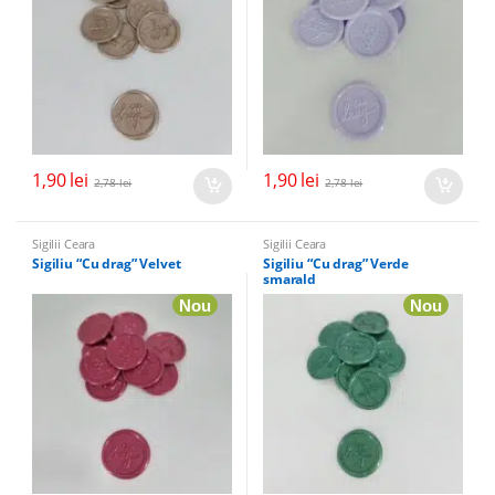
1,90
lei
1,90
lei
2,78
lei
2,78
lei
Sigilii Ceara
Sigilii Ceara
Sigiliu “Cu drag” Velvet
Sigiliu “Cu drag” Verde
smarald
Nou
Nou