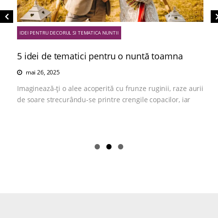
IDEI PENTRU DECORUL SI TEMATICA NUNTII
5 idei de tematici pentru o nuntă toamna
mai 26, 2025
Imaginează-ți o alee acoperită cu frunze ruginii, raze aurii
de soare strecurându-se printre crengile copacilor, iar