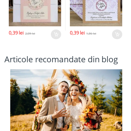
0,39
lei
0,39
lei
2,09
lei
1,36
lei
Articole recomandate din blog