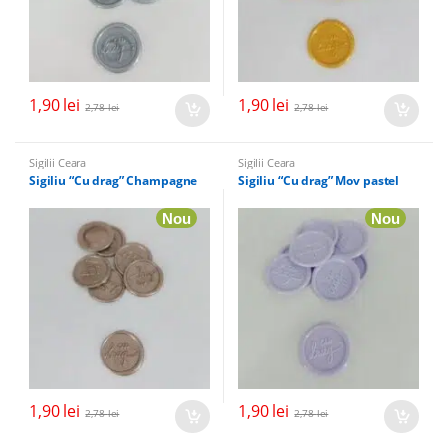
1,90
lei
1,90
lei
2,78
lei
2,78
lei
Sigilii Ceara
Sigilii Ceara
Sigiliu “Cu drag” Champagne
Sigiliu “Cu drag” Mov pastel
Nou
Nou
1,90
lei
1,90
lei
2,78
lei
2,78
lei