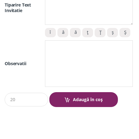
Tiparire Text
Invitatie
Observatii
Q
Adaugă în coș
u
a
n
t
i
t
y