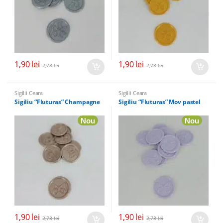
1,90
lei
1,90
lei
2,78
lei
2,78
lei
Sigilii Ceara
Sigilii Ceara
Sigiliu “Fluturas” Champagne
Sigiliu “Fluturas” Mov pastel
Nou
Nou
1,90
lei
1,90
lei
2,78
lei
2,78
lei