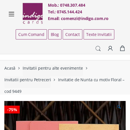
Skip
Skip
Mob.:
0748.307.484
to
to
Tel.:
0745.144.424
navigation
content
Email:
comenzi@indigo.com.ro
Cum Comand
Blog
Contact
Texte Invitatii
Acasă
Invitatii pentru alte evenimente
Invitatii pentru Petreceri
Invitatie de Nunta cu motiv Floral –
cod 9449
🔍
-
75%