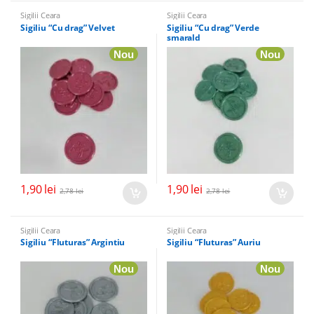
Sigilii Ceara
Sigilii Ceara
Sigiliu “Cu drag” Velvet
Sigiliu “Cu drag” Verde
smarald
Nou
Nou
1,90
lei
1,90
lei
2,78
lei
2,78
lei
Sigilii Ceara
Sigilii Ceara
Sigiliu “Fluturas” Argintiu
Sigiliu “Fluturas” Auriu
Nou
Nou