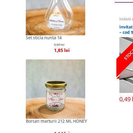
Invitatii
Invita
– cod 
Set sticla nunta 14
STOC
2,06
lei
1,85
lei
0,49
Borcan marturii 212 ML HONEY