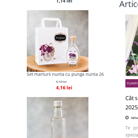
1,14
lei
Arti
Set marturii nunta cu punga nunta 26
5,10
lei
PLANIF
4,16
lei
Cât s
2025:
ianu
Te pr
speci