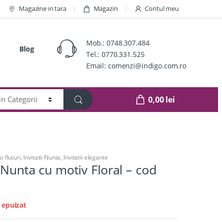
Magazine in tara
Magazin
Contul meu
Mob.:
0748.307.484
Blog
Tel.:
0770.331.525
Email:
comenzi@indigo.com.ro
0,00
lei
si fluturi
,
Invitatii Nunta
,
Invitatii elegante
e Nunta cu motiv Floral – cod
 epuizat