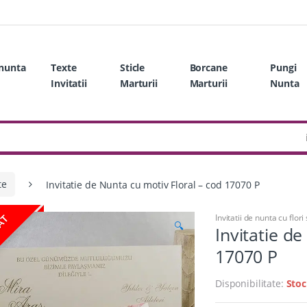
 nunta
Texte
Sticle
Borcane
Pungi
Invitatii
Marturii
Marturii
Nunta
te
Invitatie de Nunta cu motiv Floral – cod 17070 P
Invitatii de nunta cu flori 
ZAT
🔍
Invitatie d
17070 P
Disponibilitate:
Stoc