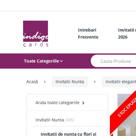
Skip
Skip
to
to
navigation
content
Intrebari
Invitatii
Frecvente
2026
Search
Toate Categoriile
for:
Acasă
Invitatii Nunta
Invitatii elegan
STOC EPUI
Arata toate categoriile
Invitatii Nunta
(745)
Invitatii de nunta cu flori si