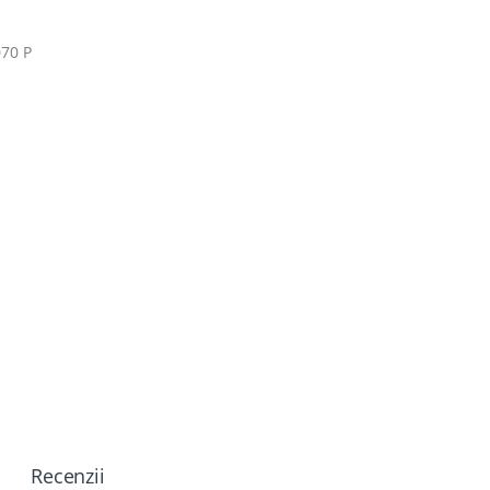
070 P
Recenzii