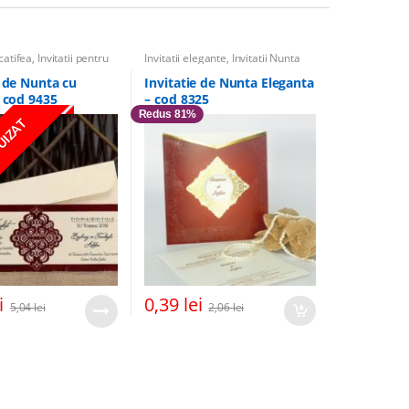
 catifea
,
Invitatii pentru
Invitatii elegante
,
Invitatii Nunta
mente
,
Banchet
,
Invitatii
tatii elegante
,
Invitatii
e de Nunta cu
Invitatie de Nunta Eleganta
– cod 9435
– cod 8325
Redus 81%
UIZAT
i
0,39
lei
5,04
lei
2,06
lei