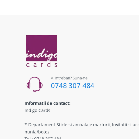
Ai intrebari? Suna-ne!
0748 307 484
Informatii de contact:
Indigo Cards
* Departament Sticle si ambalaje marturii, Invitatii si ac
nunta/botez
Tel.: 0748-307.484