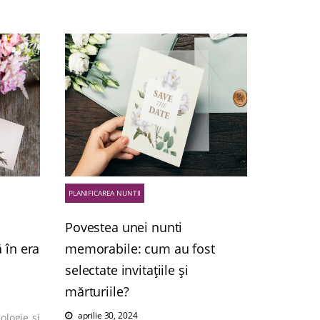
PLANIFICAREA NUNTII
Povestea unei nunti
ă în era
memorabile: cum au fost
selectate invitațiile și
mărturiile?
aprilie 30, 2024
ologie și