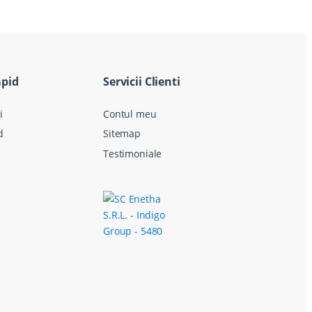
apid
Servicii Clienti
i
Contul meu
d
Sitemap
Testimoniale