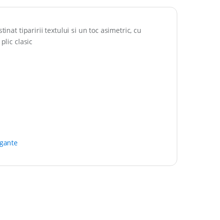
inat tiparirii textului si un toc asimetric, cu
plic clasic
egante