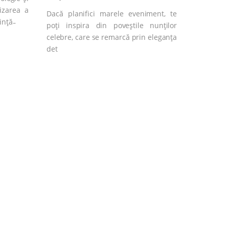
izarea a
Dacă planifici marele eveniment, te
nță ̵
poți inspira din poveștile nunților
celebre, care se remarcă prin eleganța
det