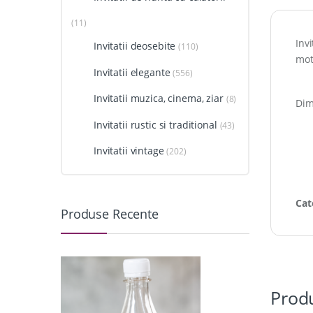
(11)
Invi
Invitatii deosebite
(110)
mot
Invitatii elegante
(556)
Invitatii muzica, cinema, ziar
(8)
Dim
Invitatii rustic si traditional
(43)
Invitatii vintage
(202)
Cat
Produse Recente
Produ