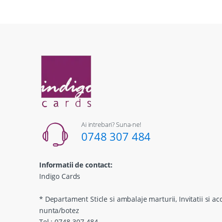
Ai intrebari? Suna-ne!
0748 307 484
Informatii de contact:
Indigo Cards
* Departament Sticle si ambalaje marturii, Invitatii si ac
nunta/botez
Tel.: 0748-307.484