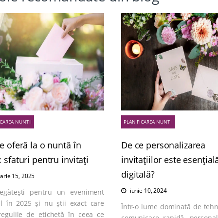
ICAREA NUNTII
PLANIFICAREA NUNTII
e oferă la o nuntă în
De ce personalizarea
 sfaturi pentru invitați
invitațiilor este esențial
digitală?
arie 15, 2025
iunie 10, 2024
egătești pentru un eveniment
al în 2025 și nu știi exact care
Într-o lume dominată de tehn
regulile de etichetă în ceea ce
comunicare rapidă, personal