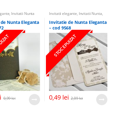
legante
,
Invitatii Nunta
Invitatii elegante
,
Invitatii Nunta
,
Invitatii cu miri
e de Nunta Eleganta
Invitatie de Nunta Eleganta
72
– cod 9568
UIZAT
STOC EPUIZAT
i
0,49
lei
0,99
lei
2,09
lei