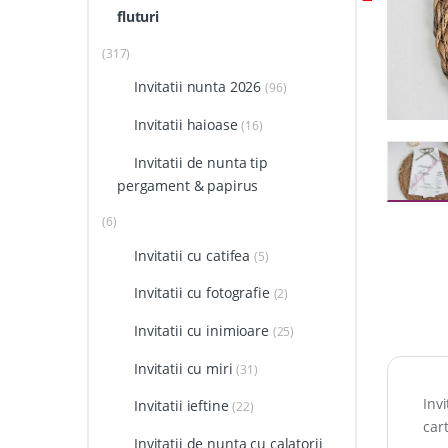
fluturi
(317)
Invitatii nunta 2026
(96)
Invitatii haioase
(16)
Invitatii de nunta tip
pergament & papirus
(6)
Invitatii cu catifea
(5)
Invitatii cu fotografie
(2)
Invitatii cu inimioare
(25)
Invitatii cu miri
(31)
Inv
Invitatii ieftine
(22)
car
Invitatii de nunta cu calatorii