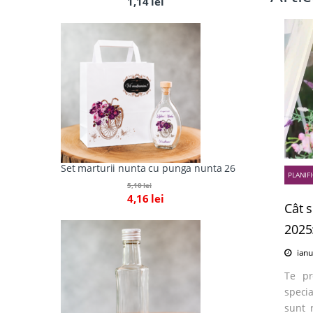
1,14
lei
Set marturii nunta cu punga nunta 26
PLANIF
5,10
lei
4,16
lei
Cât s
2025:
ianu
Te pr
speci
sunt 