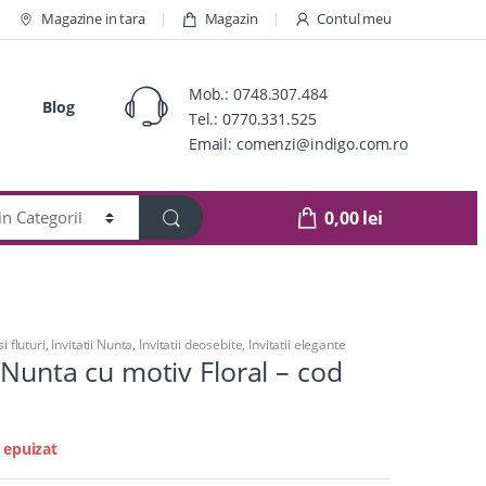
Magazine in tara
Magazin
Contul meu
Mob.:
0748.307.484
Blog
Tel.:
0770.331.525
Email:
comenzi@indigo.com.ro
0,00
lei
si fluturi
,
Invitatii Nunta
,
Invitatii deosebite
,
Invitatii elegante
e Nunta cu motiv Floral – cod
 epuizat