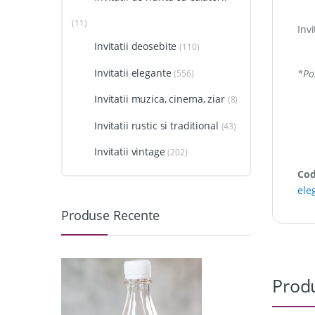
(11)
Invi
Invitatii deosebite
(110)
Invitatii elegante
*Poz
(556)
Invitatii muzica, cinema, ziar
(8)
Invitatii rustic si traditional
(43)
Invitatii vintage
(202)
Cod
ele
Produse Recente
Produ