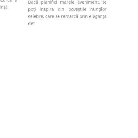
Dacă planifici marele eveniment, te
nță ̵
poți inspira din poveștile nunților
celebre, care se remarcă prin eleganța
det