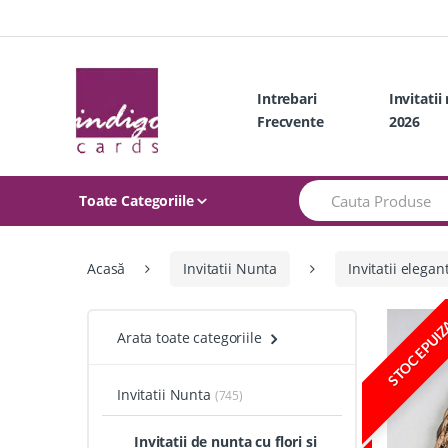
Skip
Skip
to
to
navigation
content
Intrebari
Invitatii
Frecvente
2026
Search
Toate Categoriile
for:
Acasă
Invitatii Nunta
Invitatii elegan
STOC EPUI
Arata toate categoriile
Invitatii Nunta
(745)
Invitatii de nunta cu flori si