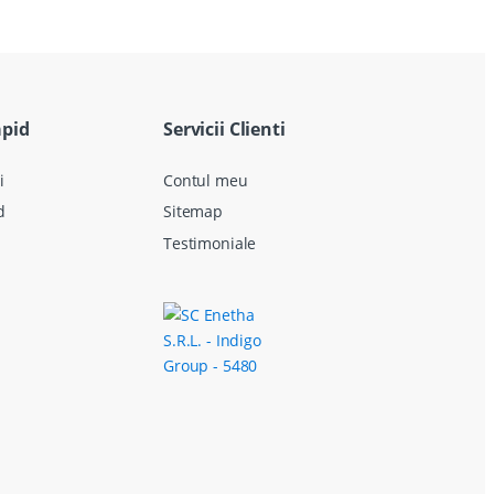
apid
Servicii Clienti
i
Contul meu
d
Sitemap
Testimoniale