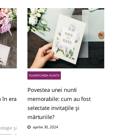
PLANIFICAREA NUNTII
Povestea unei nunti
ă în era
memorabile: cum au fost
selectate invitațiile și
mărturiile?
aprilie 30, 2024
ologie și
izarea a