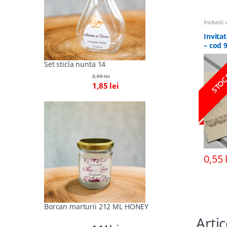
Invitatii
alte ev
Petrecer
Invita
elegant
– cod 
STOC
Set sticla nunta 14
2,06
lei
1,85
lei
0,55
Borcan marturii 212 ML HONEY
Arti