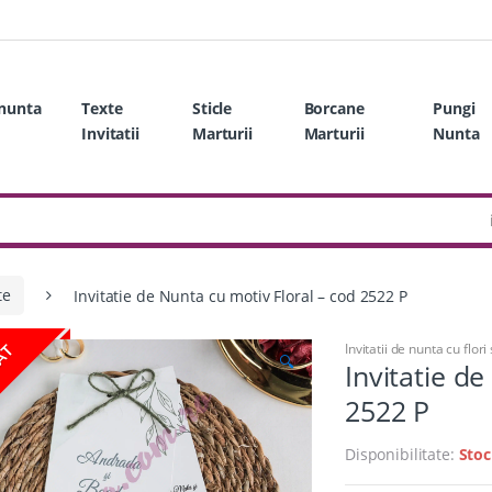
 nunta
Texte
Sticle
Borcane
Pungi
Invitatii
Marturii
Marturii
Nunta
te
Invitatie de Nunta cu motiv Floral – cod 2522 P
Invitatii de nunta cu flori 
ZAT
🔍
Invitatie d
2522 P
Disponibilitate:
Stoc