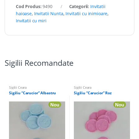
Cod Produs:
9490
Categorii:
Invitatii
haioase
,
Invitatii Nunta
,
Invitatii cu inimioare
,
Invitatii cu miri
Sigilii Recomandate
Sigilii Ceara
Sigilii Ceara
Sigiliu “Carucior” Albastru
Sigiliu “Carucior” Roz
Nou
Nou