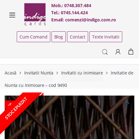
Skip
Skip
Mob.:
0748.307.484
to
to
Tel.:
0745.144.424
navigation
content
Email:
comenzi@indigo.com.ro
Cum Comand
Blog
Contact
Texte Invitatii
Acasă
Invitatii Nunta
Invitatii cu inimioare
Invitatie de
Nunta cu Inimioare – cod 9490
STOC EPUIZAT
🔍
-
80%