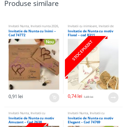
Produse similare
Invitatii Nunta
,
Invitatii nunta 2026
,
Invitatii cu inimioare
,
Invitatii de
Invitatii cu inimioare
,
Invitatii
nunta cu flori si fluturi
,
Invitatii
Invitatie de Nunta cu Inimi –
Invitatie de Nunta cu motiv
elegante
,
Invitatii muzica, cinema,
Nunta
Cod 74772
Floral – cod 8311
ziar
Nou
STOC EPUIZAT
0,74
lei
0,91
lei
1,49
lei
Invitatii Nunta
,
Invitatii cu
Invitatii Nunta
,
Invitatii cu
inimioare
,
Invitatii cu miri
inimioare
,
Invitatii elegante
,
Invitatie de Nunta cu motiv
Invitatie de Nunta cu motiv
Invitatii rustic si traditional
Amuzant – Cod 2638
Elegant – Cod 74769