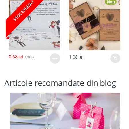
Nou
STOC EPUIZAT
0,68
lei
1,08
lei
1,25
lei
Articole recomandate din blog