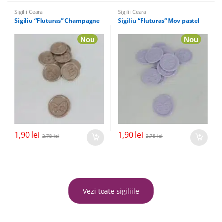
Sigilii Ceara
Sigilii Ceara
Sigiliu “Fluturas” Champagne
Sigiliu “Fluturas” Mov pastel
Nou
Nou
1,90
lei
1,90
lei
2,78
lei
2,78
lei
Vezi toate sigiliile