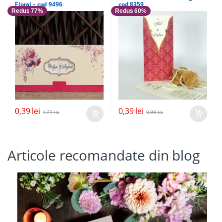
Floral – cod 9496
cod 8359
Redus 77%
Redus 60%
0,39
lei
0,39
lei
1,77
lei
0,99
lei
Articole recomandate din blog