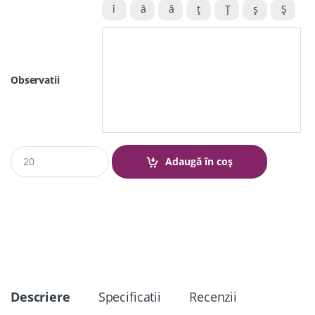
Observatii
Q
Adaugă în coș
u
a
n
t
i
t
y
Descriere
Specificatii
Recenzii