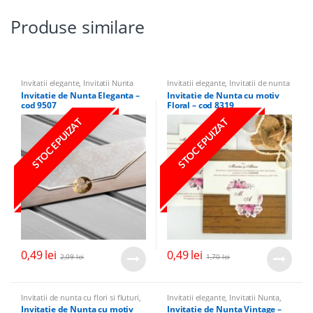
Produse similare
Invitatii elegante
,
Invitatii Nunta
Invitatii elegante
,
Invitatii de nunta
cu flori si fluturi
,
Invitatii Nunta
Invitatie de Nunta Eleganta –
Invitatie de Nunta cu motiv
cod 9507
Floral – cod 8319
STOC EPUIZAT
STOC EPUIZAT
0,49
lei
0,49
lei
2,09
lei
1,70
lei
Invitatii de nunta cu flori si fluturi
,
Invitatii elegante
,
Invitatii Nunta
,
Invitatii Nunta
,
Invitatii elegante
Invitatii vintage
Invitatie de Nunta cu motiv
Invitatie de Nunta Vintage –