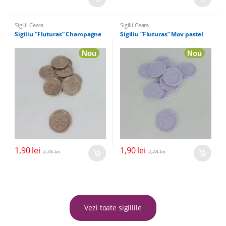
Sigilii Ceara
Sigilii Ceara
Sigiliu “Fluturas” Champagne
Sigiliu “Fluturas” Mov pastel
Nou
Nou
1,90
lei
1,90
lei
2,78
lei
2,78
lei
Vezi toate sigiliile