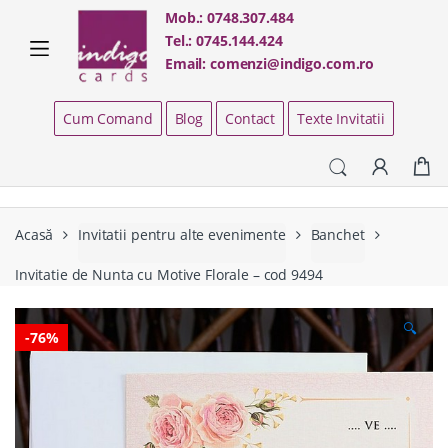
Skip
Skip
Mob.:
0748.307.484
to
to
Tel.:
0745.144.424
navigation
content
Email:
comenzi@indigo.com.ro
Cum Comand
Blog
Contact
Texte Invitatii
Acasă
Invitatii pentru alte evenimente
Banchet
Invitatie de Nunta cu Motive Florale – cod 9494
🔍
-
76%