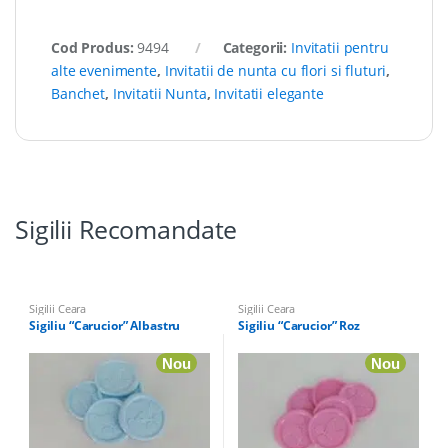
Cod Produs:
9494
Categorii:
Invitatii pentru
alte evenimente
,
Invitatii de nunta cu flori si fluturi
,
Banchet
,
Invitatii Nunta
,
Invitatii elegante
Sigilii Recomandate
Sigilii Ceara
Sigilii Ceara
Sigiliu “Carucior” Albastru
Sigiliu “Carucior” Roz
Nou
Nou