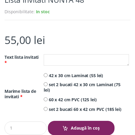
Disponibilitate:
In stoc
55,00
lei
Text lista invitati
*
42 x 30 cm Laminat (55 lei)
set 2 bucati 42 x 30 cm Laminat (75
lei)
Marime lista de
invitati
*
60 x 42 cm PVC (125 lei)
set 2 bucati 60 x 42 cm PVC (185 lei)
Q
Adaugă în coș
u
a