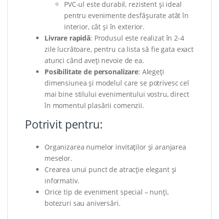
PVC-ul este durabil, rezistent și ideal
pentru evenimente desfășurate atât în
interior, cât și în exterior.
Livrare rapidă
: Produsul este realizat în 2-4
zile lucrătoare, pentru ca lista să fie gata exact
atunci când aveți nevoie de ea.
Posibilitate de personalizare
: Alegeți
dimensiunea și modelul care se potrivesc cel
mai bine stilului evenimentului vostru, direct
în momentul plasării comenzii.
Potrivit pentru:
Organizarea numelor invitaților și aranjarea
meselor.
Crearea unui punct de atracție elegant și
informativ.
Orice tip de eveniment special – nunți,
botezuri sau aniversări.