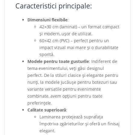
Caracteristici principale:
Dimensiuni flexibile
:
42×30 cm (laminat) – un format compact
și modern, ușor de utilizat.
60×42 cm (PVC) – perfect pentru un
impact vizual mai mare și o durabilitate
sporită.
Modele pentru toate gusturile
: Indiferent de
tema evenimentului, veți găsi designul
perfect. De la stiluri clasice și elegante pentru
nunți, la modele jucăușe pentru botezuri sau
variante versatile pentru evenimente
combinate, avem opțiuni pentru toate
preferințele.
Calitate superioară
:
Laminarea protejează suprafața
împotriva zgârieturilor și oferă un finisaj
elegant.