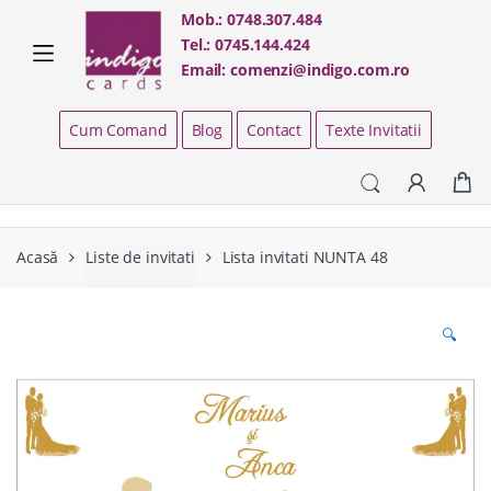
Skip
Skip
Mob.:
0748.307.484
to
to
Tel.:
0745.144.424
navigation
content
Email:
comenzi@indigo.com.ro
Cum Comand
Blog
Contact
Texte Invitatii
Acasă
Liste de invitati
Lista invitati NUNTA 48
🔍