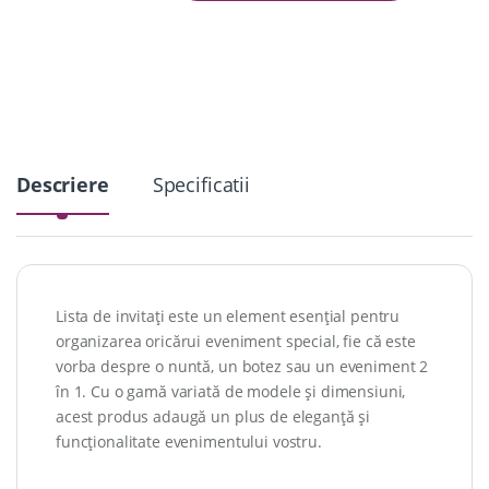
n
t
i
t
y
Descriere
Specificatii
Lista de invitați este un element esențial pentru
organizarea oricărui eveniment special, fie că este
vorba despre o nuntă, un botez sau un eveniment 2
în 1. Cu o gamă variată de modele și dimensiuni,
acest produs adaugă un plus de eleganță și
funcționalitate evenimentului vostru.