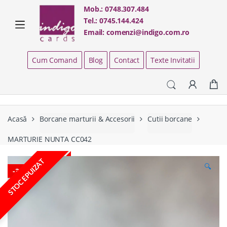
Skip
Skip
Mob.:
0748.307.484
to
to
Tel.:
0745.144.424
navigation
content
Email:
comenzi@indigo.com.ro
Cum Comand
Blog
Contact
Texte Invitatii
Acasă
Borcane marturii & Accesorii
Cutii borcane
MARTURIE NUNTA CC042
STOC EPUIZAT
🔍
-
38%