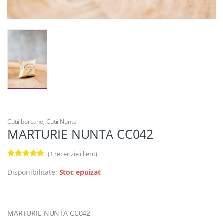
Cutii borcane
,
Cutii Nunta
MARTURIE NUNTA CC042
(
1
recenzie client)
Evaluat la
5.00
din 5 pe
Disponibilitate:
Stoc epuizat
baza unei
evaluări a
clientului
MARTURIE NUNTA CC042