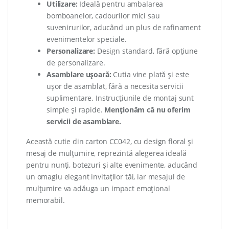
Utilizare:
Ideală pentru ambalarea
bomboanelor, cadourilor mici sau
suvenirurilor, aducând un plus de rafinament
evenimentelor speciale.
Personalizare:
Design standard, fără opțiune
de personalizare.
Asamblare ușoară:
Cutia vine plată și este
ușor de asamblat, fără a necesita servicii
suplimentare. Instrucțiunile de montaj sunt
simple și rapide.
Menționăm că nu oferim
servicii de asamblare.
Această cutie din carton CC042, cu design floral și
mesaj de mulțumire, reprezintă alegerea ideală
pentru nunți, botezuri și alte evenimente, aducând
un omagiu elegant invitaților tăi, iar mesajul de
mulțumire va adăuga un impact emoțional
memorabil.