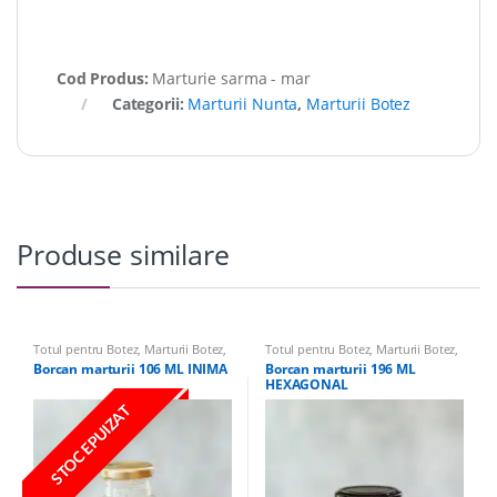
Cod Produs:
Marturie sarma - mar
Categorii:
Marturii Nunta
,
Marturii Botez
Produse similare
Totul pentru Botez
,
Marturii Botez
,
Totul pentru Botez
,
Marturii Botez
,
Borcane marturii & Accesorii
,
Borcane marturii & Accesorii
,
Borcan marturii 106 ML INIMA
Borcan marturii 196 ML
Borcane Marturii
,
Marturii Nunta
Borcane Marturii
,
Marturii Nunta
HEXAGONAL
STOC EPUIZAT