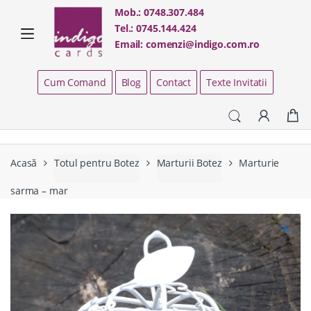
Skip
Skip
Mob.:
0748.307.484
to
to
Tel.:
0745.144.424
navigation
content
Email:
comenzi@indigo.com.ro
Cum Comand
Blog
Contact
Texte Invitatii
Acasă
Totul pentru Botez
Marturii Botez
Marturie
sarma – mar
🔍