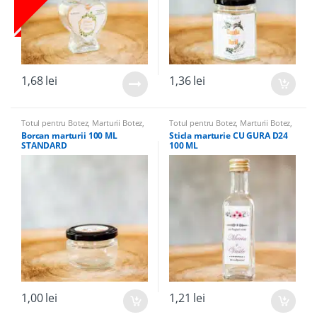
1,68
lei
1,36
lei
Totul pentru Botez
,
Marturii Botez
,
Totul pentru Botez
,
Marturii Botez
,
Borcane marturii & Accesorii
,
Sticle marturii & Accesorii
,
Sticle
Borcan marturii 100 ML
Sticla marturie CU GURA D24
Borcane Marturii
,
Marturii Nunta
Marturii
,
Marturii Nunta
STANDARD
100 ML
1,00
lei
1,21
lei