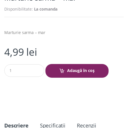
Disponibilitate:
La comanda
Marturie sarma – mar
4,99
lei
Q
Adaugă în coș
u
a
n
t
i
t
y
Descriere
Specificatii
Recenzii