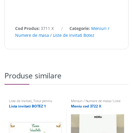
Cod Produs:
3711 X
Categorie:
Meniuri /
Numere de masa / Liste de invitati Botez
Produse similare
Liste de invitati
,
Totul pentru
Meniuri / Numere de masa / Liste
Botez
,
Meniuri / Numere de masa /
de invitati Botez
Lista invitati BOTEZ 1
Meniu cod 3722 X
Liste de invitati Botez