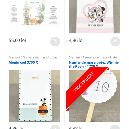
55,00
lei
4,86
lei
Meniuri / Numere de masa / Liste
Meniuri / Numere de masa / Liste
de invitati Botez
de invitati Botez
Meniu cod 3700 X
Numar de masa botez Winnie
the Pooh – 1729 X
STOC EPUIZAT
4,86
lei
4,98
lei