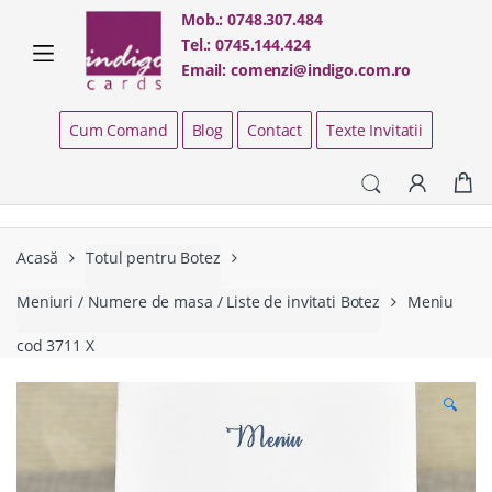
Skip
Skip
Mob.:
0748.307.484
to
to
Tel.:
0745.144.424
navigation
content
Email:
comenzi@indigo.com.ro
Cum Comand
Blog
Contact
Texte Invitatii
Acasă
Totul pentru Botez
Meniuri / Numere de masa / Liste de invitati Botez
Meniu
cod 3711 X
🔍