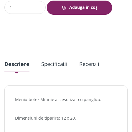
Q
Adaugă în coș
u
a
n
t
i
t
y
Descriere
Specificatii
Recenzii
Meniu botez Minnie accesorizat cu panglica.
Dimensiuni de tiparire: 12 x 20.