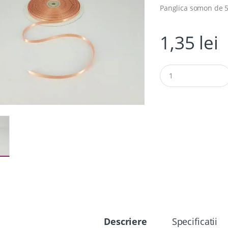
Panglica somon de
1,35
lei
Q
u
a
n
t
i
t
y
Descriere
Specificatii