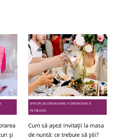
I
SFATURI DE ORGANIZARE A CEREMONIEI SI
PETRECERII
corarea
Cum să așezi invitații la masa
uri și
de nuntă: ce trebuie să știi?