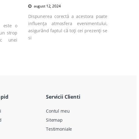
august 12, 2024
Dispunerea corectă a acestora poate
influența atmosfera evenimentului,
z este o
asigurând faptul că toți cei prezenți se
un strop
si
ec unei
apid
Servicii Clienti
i
Contul meu
d
Sitemap
Testimoniale