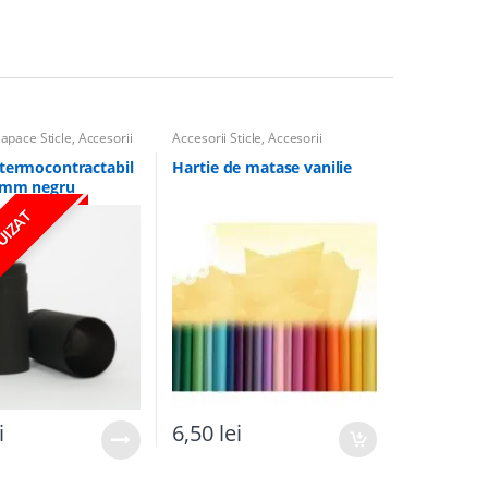
apace Sticle
,
Accesorii
Accesorii Sticle
,
Accesorii
Borcane
,
Panglici, Hartie de
Matase, Panza de Iuta pentru
termocontractabil
Hartie de matase vanilie
nunta
 mm negru
UIZAT
i
6,50
lei