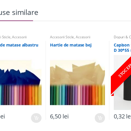
se similare
 Sticle
,
Accesorii
Accesorii Sticle
,
Accesorii
Dopuri & C
e
,
Panglici, Hartie de
Borcane
,
Panglici, Hartie de
Sticle
Panza de Iuta pentru
Matase, Panza de Iuta pentru
 de matase albastru
Hartie de matase bej
Capison 
nunta
D 30*55
STOC EP
lei
6,50
lei
0,32
le