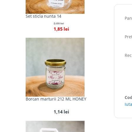
Set sticla nunta 14
Pan
2,06
lei
1,85
lei
Pre
Rec
Cod
Borcan marturii 212 ML HONEY
Iut
1,14
lei