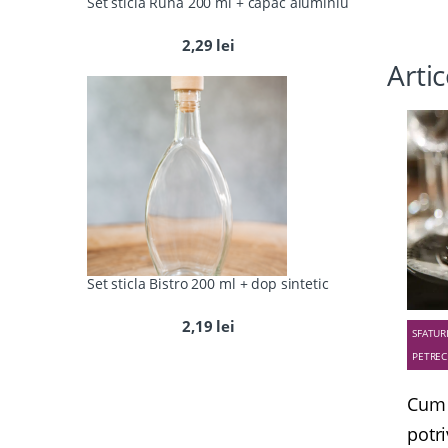
Set sticla Runa 200 ml + capac aluminiu
2,29
lei
Arti
Set sticla Bistro 200 ml + dop sintetic
2,19
lei
SFATUR
PETREC
Cum 
potri