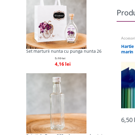
Produ
Accesorii
Borcan
Matase, 
Hartie
nunta
Set marturii nunta cu punga nunta 26
marin
5,10
lei
4,16
lei
6,50