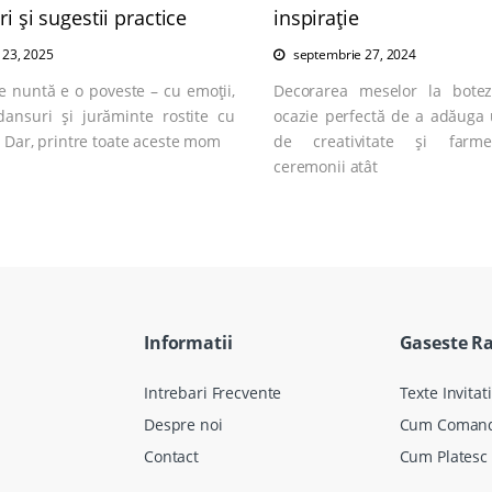
ri și sugestii practice
inspirație
e 23, 2025
septembrie 27, 2024
e nuntă e o poveste – cu emoții,
Decorarea meselor la bote
 dansuri și jurăminte rostite cu
ocazie perfectă de a adăuga 
 Dar, printre toate aceste mom
de creativitate și farm
ceremonii atât
Informatii
Gaseste R
Intrebari Frecvente
Texte Invitati
Despre noi
Cum Coman
Contact
Cum Platesc