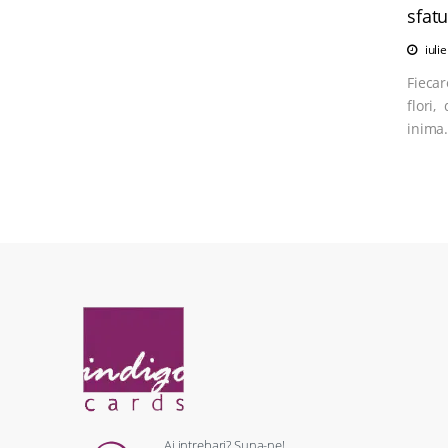
sfatu
iuli
Fiecar
flori,
inima.
Ai intrebari? Suna-ne!