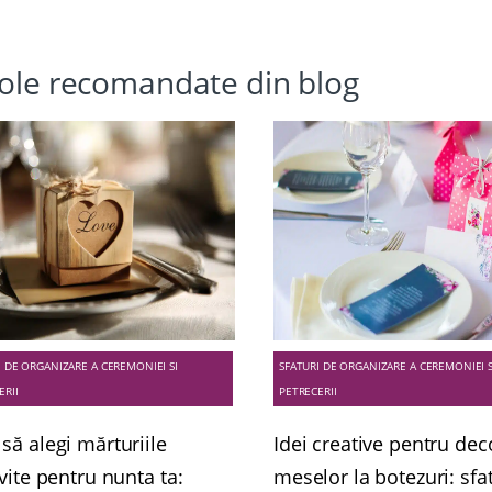
cole recomandate din blog
I DE ORGANIZARE A CEREMONIEI SI
SFATURI DE ORGANIZARE A CEREMONIEI S
ERII
PETRECERII
să alegi mărturiile
Idei creative pentru de
vite pentru nunta ta:
meselor la botezuri: sfat