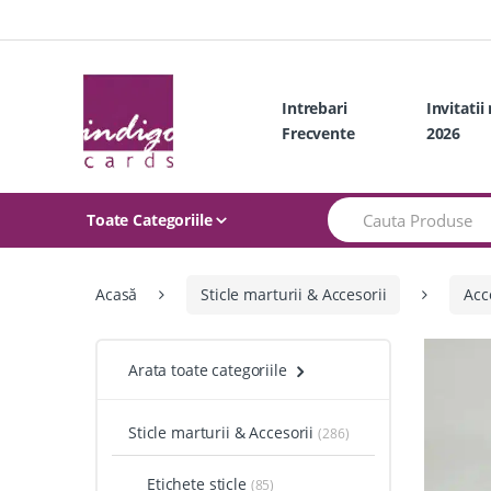
Skip
Skip
to
to
navigation
content
Intrebari
Invitatii
Frecvente
2026
Search
Toate Categoriile
for:
Acasă
Sticle marturii & Accesorii
Acce
Arata toate categoriile
Sticle marturii & Accesorii
(286)
Etichete sticle
(85)