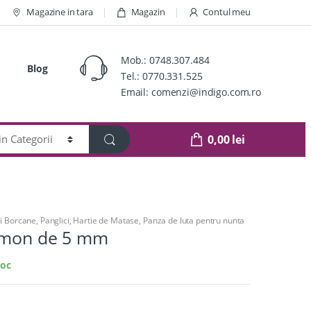
Magazine in tara
Magazin
Contul meu
Mob.:
0748.307.484
Blog
Tel.:
0770.331.525
Email:
comenzi@indigo.com.ro
0,00
lei
i Borcane
,
Panglici, Hartie de Matase, Panza de Iuta pentru nunta
omon de 5 mm
toc