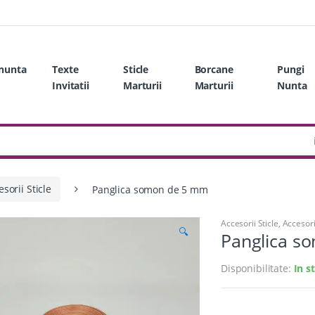
 nunta
Texte
Sticle
Borcane
Pungi
Invitatii
Marturii
Marturii
Nunta
sorii Sticle
Panglica somon de 5 mm
Accesorii Sticle
,
Accesori
🔍
Panglica s
Disponibilitate:
In s