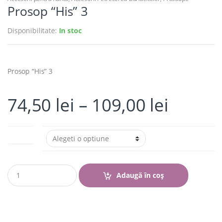
Prosop “His” 3
Disponibilitate:
In stoc
Prosop “His” 3
74,50
lei
–
109,00
lei
Marime
Q
Adaugă în coș
u
a
n
t
i
t