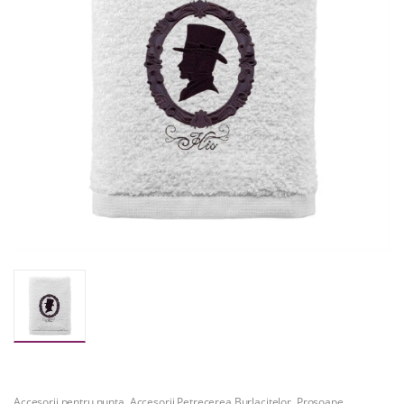
Accesorii pentru nunta
,
Accesorii Petrecerea Burlacitelor
,
Prosoape