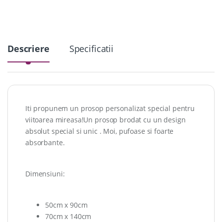
y
Descriere
Specificatii
Iti propunem un prosop personalizat special pentru
viitoarea mireasa!Un prosop brodat cu un design
absolut special si unic . Moi, pufoase si foarte
absorbante.
Dimensiuni:
50cm x 90cm
70cm x 140cm