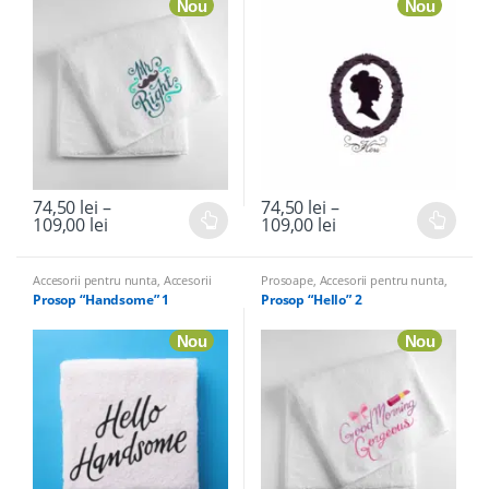
Nou
Nou
74,50
lei
–
74,50
lei
–
109,00
lei
109,00
lei
Accesorii pentru nunta
,
Accesorii
Prosoape
,
Accesorii pentru nunta
,
Petrecerea Burlacitelor
,
Prosoape
Accesorii Petrecerea Burlacitelor
Prosop “Handsome” 1
Prosop “Hello” 2
Nou
Nou