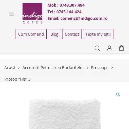
Skip
Skip
Mob.:
0748.307.484
to
to
Tel.:
0745.144.424
navigation
content
Email:
comenzi@indigo.com.ro
Cum Comand
Blog
Contact
Texte Invitatii
Acasă
Accesorii Petrecerea Burlacitelor
Prosoape
Prosop “His” 3
🔍