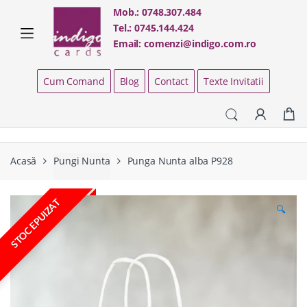
Skip
Skip
Mob.:
0748.307.484
to
to
Tel.:
0745.144.424
navigation
content
Email:
comenzi@indigo.com.ro
Cum Comand
Blog
Contact
Texte Invitatii
Acasă
Pungi Nunta
Punga Nunta alba P928
STOC EPUIZAT
🔍