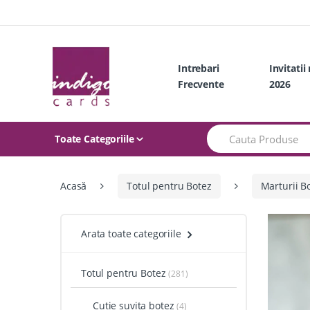
Skip
Skip
to
to
navigation
content
Intrebari
Invitatii
Frecvente
2026
Search
Toate Categoriile
for:
Acasă
Totul pentru Botez
Marturii B
Arata toate categoriile
Totul pentru Botez
(281)
Cutie suvita botez
(4)