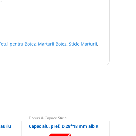
.
Totul pentru Botez
,
Marturii Botez
,
Sticle Marturii
,
Dopuri & Capace Sticle
 auriu
Capac alu. pref. D 28*18 mm alb R