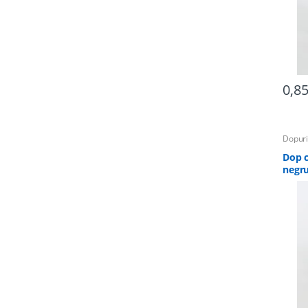
0,8
Dopuri
Dop c
negr