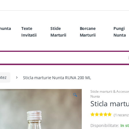
 nunta
Texte
Sticle
Borcane
Pungi
Invitatii
Marturii
Marturii
Nunta
otez
Sticla marturie Nunta RUNA 200 ML
Sticle marturii & Accesor
🔍
Nunta
Sticla mar
(
1
recenzi
Evaluat la
5.00
din 5 pe
Disponibilitate:
In s
baza unei