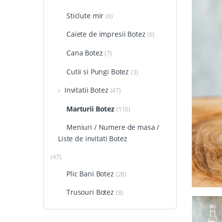
Sticlute mir
(6)
Caiete de impresii Botez
(6)
Cana Botez
(7)
Cutii si Pungi Botez
(3)
Invitatii Botez
(47)
Marturii Botez
(110)
Meniuri / Numere de masa /
Liste de invitati Botez
(47)
Plic Bani Botez
(28)
Trusouri Botez
(8)