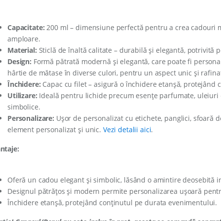
Capacitate:
200 ml – dimensiune perfectă pentru a crea cadouri 
amploare.
Material:
Sticlă de înaltă calitate – durabilă și elegantă, potrivită
Design:
Formă pătrată modernă și elegantă, care poate fi personali
hârtie de mătase în diverse culori, pentru un aspect unic și rafina
Închidere:
Capac cu filet – asigură o închidere etanșă, protejând c
Utilizare:
Ideală pentru lichide precum esențe parfumate, uleiuri es
simbolice.
Personalizare:
Ușor de personalizat cu etichete, panglici, sfoară
element personalizat și unic.
Vezi detalii aici
.
ntaje:
Oferă un cadou elegant și simbolic, lăsând o amintire deosebită inv
Designul pătrățos și modern permite personalizarea ușoară pentru
Închidere etanșă, protejând conținutul pe durata evenimentului.