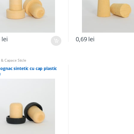
5
lei
0,69
lei
 & Capace Sticle
ognac sintetic cu cap plastic
u