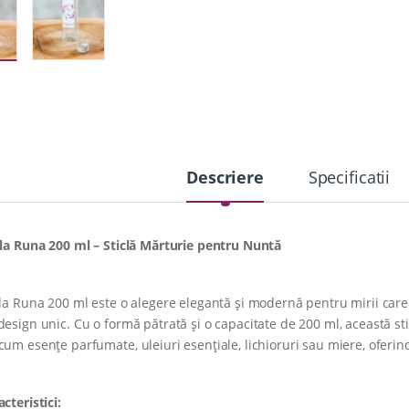
n
t
i
t
y
Descriere
Specificatii
cla Runa 200 ml – Sticlă Mărturie pentru Nuntă
cla Runa 200 ml este o alegere elegantă și modernă pentru mirii care 
design unic. Cu o formă pătrată și o capacitate de 200 ml, această sti
cum esențe parfumate, uleiuri esențiale, lichioruri sau miere, oferind
cteristici: