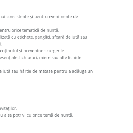
mai consistente și pentru evenimente de
 pentru orice tematică de nuntă.
zată cu etichete, panglici, sfoară de iută sau
t.
onținutul și prevenind scurgerile.
ențiale, lichioruri, miere sau alte lichide
 de iută sau hârtie de mătase pentru a adăuga un
itaților.
 a se potrivi cu orice temă de nuntă.