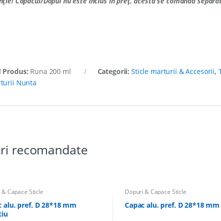
nție!
Capacul/Dopul nu este inclus în preț, acesta se comandă separat
 Produs:
Runa 200 ml
Categorii:
Sticle marturii & Accesorii
,
turii Nunta
ri recomandate
 & Capace Sticle
Dopuri & Capace Sticle
 alu. pref. D 28*18 mm
Capac alu. pref. D 28*18 mm
tiu