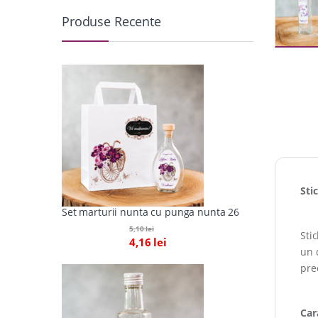
Produse Recente
Sti
Set marturii nunta cu punga nunta 26
5,10
lei
Sti
4,16
lei
un 
pre
Cara