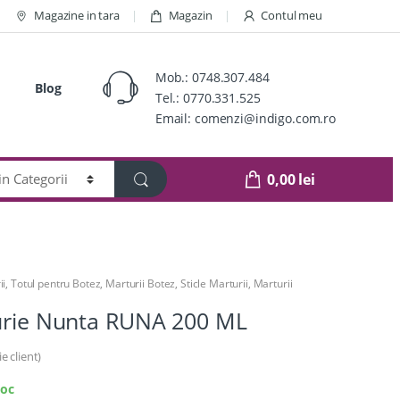
Magazine in tara
Magazin
Contul meu
Mob.:
0748.307.484
Blog
Tel.:
0770.331.525
Email:
comenzi@indigo.com.ro
0,00
lei
ii
,
Totul pentru Botez
,
Marturii Botez
,
Sticle Marturii
,
Marturii
turie Nunta RUNA 200 ML
e client)
toc