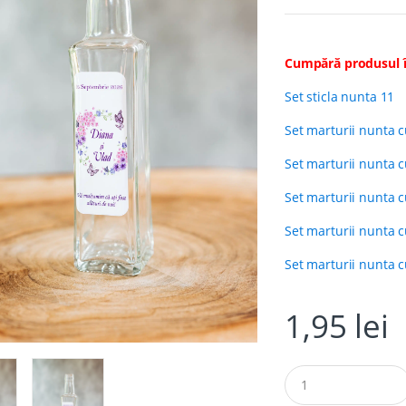
evaluări a
clientului
Cumpără produsul î
Set sticla nunta 11
Set marturii nunta 
Set marturii nunta 
Set marturii nunta 
Set marturii nunta c
Set marturii nunta c
1,95
lei
Q
u
a