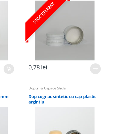
STOC EPUIZAT
0,78
lei
Dopuri & Capace Sticle
h mm
Dop cognac sintetic cu cap plastic
argintiu