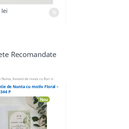
8
lei
hete Recomandate
ii Nunta
,
Invitatii de nunta cu flori si
,
Invitatii elegante
,
Invitatii pentru alte
mente
,
Nunta de argint
atie de Nunta cu motiv Floral –
9344 P
Nou