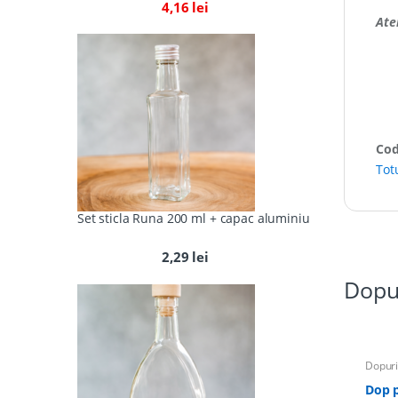
4,16
lei
Ate
Cod
Tot
Set sticla Runa 200 ml + capac aluminiu
2,29
lei
Dopu
Dopuri
Dop 