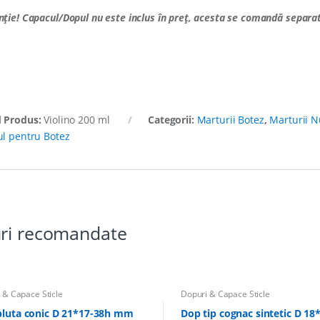
nție!
Capacul/Dopul nu este inclus în preț, acesta se comandă separat
 Produs:
Violino 200 ml
Categorii:
Marturii Botez
,
Marturii 
ul pentru Botez
ri recomandate
 & Capace Sticle
Dopuri & Capace Sticle
pluta conic D 21*17-38h mm
Dop tip cognac sintetic D 18