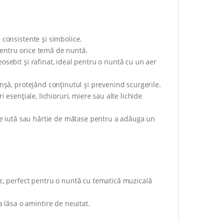
consistente și simbolice.
 pentru orice temă de nuntă.
sebit și rafinat, ideal pentru o nuntă cu un aer
nșă, protejând conținutul și prevenind scurgerile.
esențiale, lichioruri, miere sau alte lichide
 de iută sau hârtie de mătase pentru a adăuga un
ic, perfect pentru o nuntă cu tematică muzicală
a lăsa o amintire de neuitat.