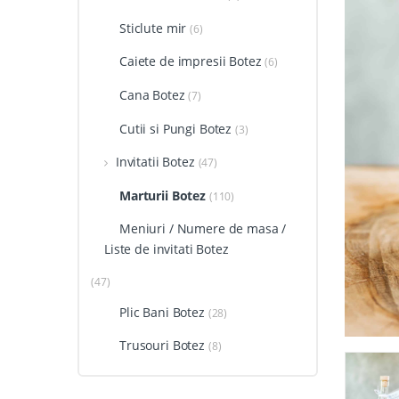
Sticlute mir
(6)
Caiete de impresii Botez
(6)
Cana Botez
(7)
Cutii si Pungi Botez
(3)
Invitatii Botez
(47)
Marturii Botez
(110)
Meniuri / Numere de masa /
Liste de invitati Botez
(47)
Plic Bani Botez
(28)
Trusouri Botez
(8)