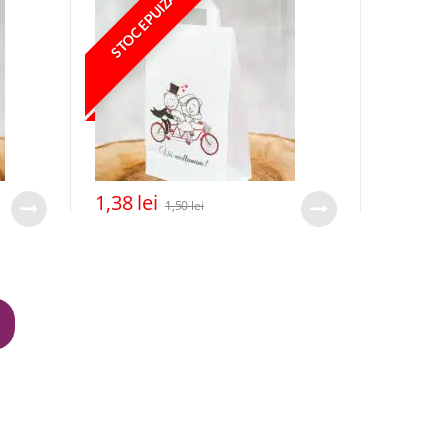
STOC EPUIZAT
1,38
lei
1,50
lei