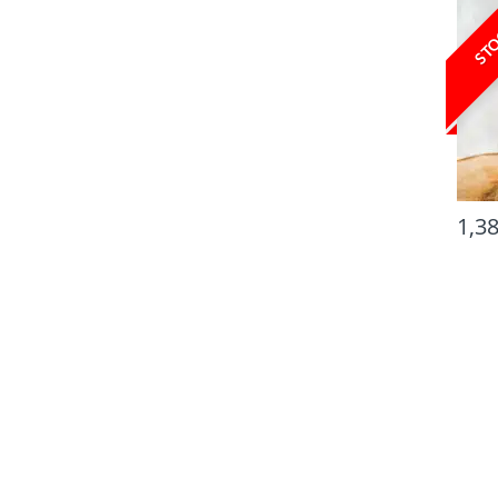
STO
1,3