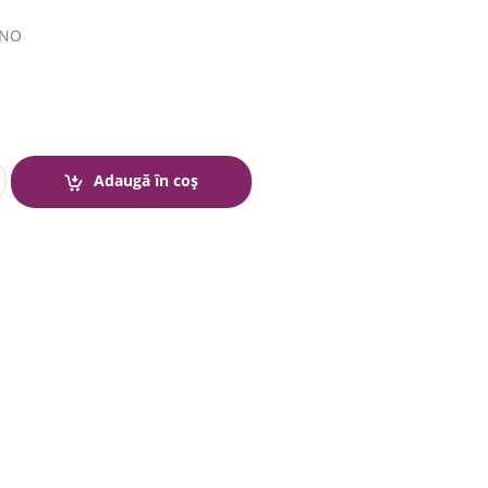
INO
Adaugă în coș