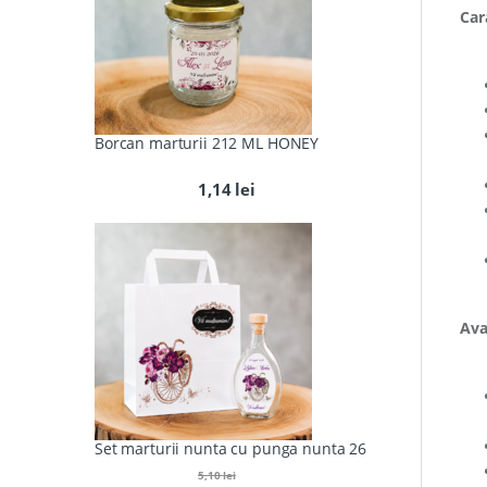
Cara
Borcan marturii 212 ML HONEY
1,14
lei
Ava
Set marturii nunta cu punga nunta 26
5,10
lei