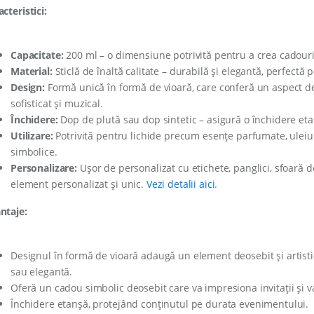
cteristici:
Capacitate:
200 ml – o dimensiune potrivită pentru a crea cadouri 
Material:
Sticlă de înaltă calitate – durabilă și elegantă, perfectă
Design:
Formă unică în formă de vioară, care conferă un aspect deo
sofisticat și muzical.
Închidere:
Dop de plută sau dop sintetic – asigură o închidere eta
Utilizare:
Potrivită pentru lichide precum esențe parfumate, uleiuri 
simbolice.
Personalizare:
Ușor de personalizat cu etichete, panglici, sfoară
element personalizat și unic.
Vezi detalii aici
.
ntaje:
Designul în formă de vioară adaugă un element deosebit și artist
sau elegantă.
Oferă un cadou simbolic deosebit care va impresiona invitații și v
Închidere etanșă, protejând conținutul pe durata evenimentului.