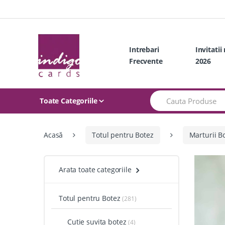
Skip
Skip
to
to
navigation
content
Intrebari
Invitatii
Frecvente
2026
Search
Toate Categoriile
for:
Acasă
Totul pentru Botez
Marturii B
Arata toate categoriile
Totul pentru Botez
(281)
Cutie suvita botez
(4)