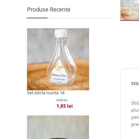
Produse Recente
Sti
Set sticla nunta 14
2,06
lei
Sti
1,85
lei
plu
pent
pre