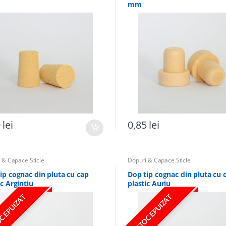
mm
9
lei
0,85
lei
 & Capace Sticle
Dopuri & Capace Sticle
ip cognac din pluta cu cap
Dop tip cognac din pluta cu 
ic Argintiu
plastic Auriu
C EPUIZAT
STOC EPUIZAT