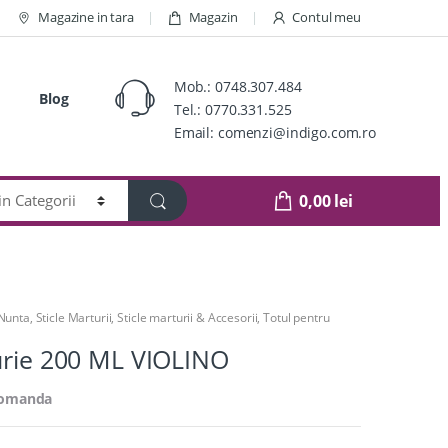
Magazine in tara
Magazin
Contul meu
Mob.:
0748.307.484
Blog
Tel.:
0770.331.525
Email:
comenzi@indigo.com.ro
0,00
lei
 Nunta
,
Sticle Marturii
,
Sticle marturii & Accesorii
,
Totul pentru
urie 200 ML VIOLINO
comanda