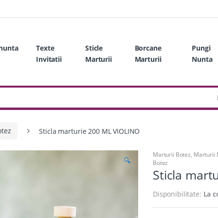
 nunta
Texte
Sticle
Borcane
Pungi
Invitatii
Marturii
Marturii
Nunta
otez
Sticla marturie 200 ML VIOLINO
Marturii Botez
,
Marturii
🔍
Botez
Sticla mart
Disponibilitate:
La 