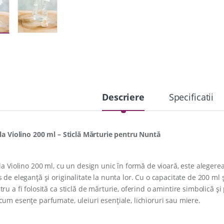
Descriere
Specificatii
cla Violino 200 ml – Sticlă Mărturie pentru Nuntă
cla Violino 200 ml, cu un design unic în formă de vioară, este aleger
s de eleganță și originalitate la nunta lor. Cu o capacitate de 200 ml ș
ru a fi folosită ca sticlă de mărturie, oferind o amintire simbolică și p
cum esențe parfumate, uleiuri esențiale, lichioruri sau miere.