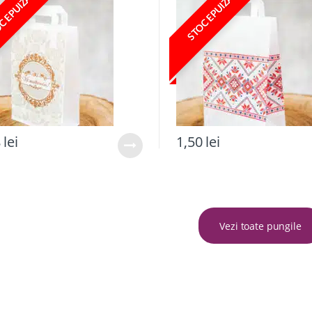
C EPUIZAT
STOC EPUIZAT
8
lei
1,50
lei
Vezi toate pungile