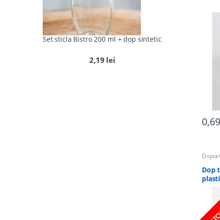
Set sticla Bistro 200 ml + dop sintetic
2,19
lei
0,6
Dopuri
Dop t
plast
STO