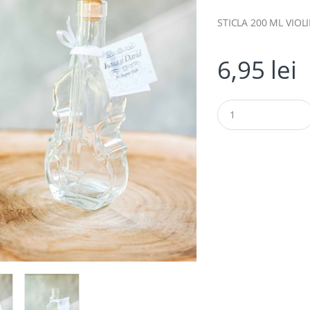
STICLA 200 ML VIOL
6,95
lei
Q
u
a
n
t
i
t
y