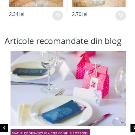
2,34
lei
2,70
lei
Articole recomandate din blog
SFATURI DE ORGANIZARE A CEREMONIEI SI PETRECERII