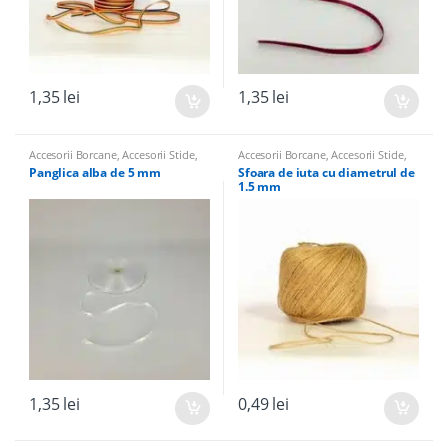
1,35
lei
1,35
lei
Accesorii Borcane
,
Accesorii Sticle
,
Accesorii Borcane
,
Accesorii Sticle
,
Panglici, Hartie de Matase, Panza de
Panglici, Hartie de Matase, Panza de
Panglica alba de 5 mm
Sfoara de iuta cu diametrul de
Iuta pentru nunta
Iuta pentru nunta
1.5 mm
1,35
lei
0,49
lei