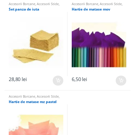
Accesorii Borcane
,
Accesorii Sticle
,
Accesorii Borcane
,
Accesorii Sticle
,
Panglici, Hartie de Matase, Panza de
Panglici, Hartie de Matase, Panza de
Set panza de iuta
Hartie de matase mov
Iuta pentru nunta
Iuta pentru nunta
28,80
lei
6,50
lei
Accesorii Borcane
,
Accesorii Sticle
,
Panglici, Hartie de Matase, Panza de
Hartie de matase roz pastel
Iuta pentru nunta