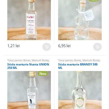
1,21
lei
6,95
lei
Totul pentru Botez
,
Marturii Botez
,
Totul pentru Botez
,
Marturii Botez
,
Sticle marturii & Accesorii
,
Sticle
Sticle marturii & Accesorii
,
Sticle
Sticla marturie Nunta UNION
Sticla marturie BRANDY 500
Marturii
,
Marturii Nunta
Marturii
,
Marturii Nunta
250 ML
ML
Nou