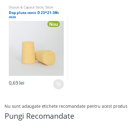
Dopuri & Capace Sticle
,
Sticle
marturii & Accesorii
Dop pluta conic D 23*21-38h
mm
Nou
0,69
lei
Nu sunt adaugate etichete recomandate pentru acest produs
Pungi Recomandate