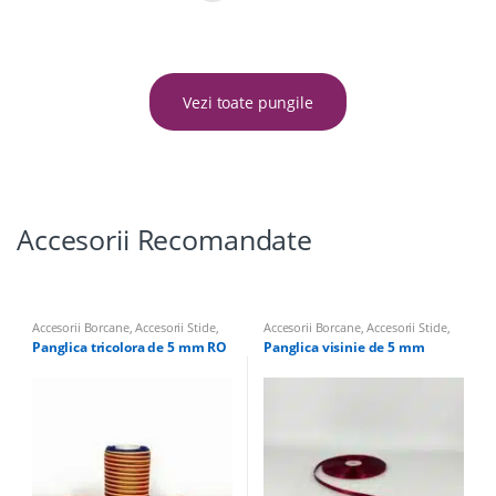
Vezi toate pungile
Accesorii Recomandate
Accesorii Borcane
,
Accesorii Sticle
,
Accesorii Borcane
,
Accesorii Sticle
,
Panglici, Hartie de Matase, Panza de
Panglici, Hartie de Matase, Panza de
Panglica tricolora de 5 mm RO
Panglica visinie de 5 mm
Iuta pentru nunta
Iuta pentru nunta