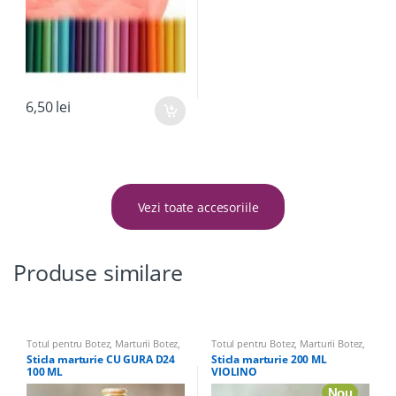
6,50
lei
Vezi toate accesoriile
Produse similare
Totul pentru Botez
,
Marturii Botez
,
Totul pentru Botez
,
Marturii Botez
,
Sticle marturii & Accesorii
,
Sticle
Sticle marturii & Accesorii
,
Sticle
Sticla marturie CU GURA D24
Sticla marturie 200 ML
Marturii
,
Marturii Nunta
Marturii
,
Marturii Nunta
100 ML
VIOLINO
Nou