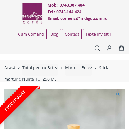
Skip
Skip
Mob.:
0748.307.484
to
to
Tel.:
0745.144.424
navigation
content
Email:
comenzi@indigo.com.ro
Cum Comand
Blog
Contact
Texte Invitatii
Acasă
Totul pentru Botez
Marturii Botez
Sticla
marturie Nunta TOI 250 ML
STOC EPUIZAT
🔍