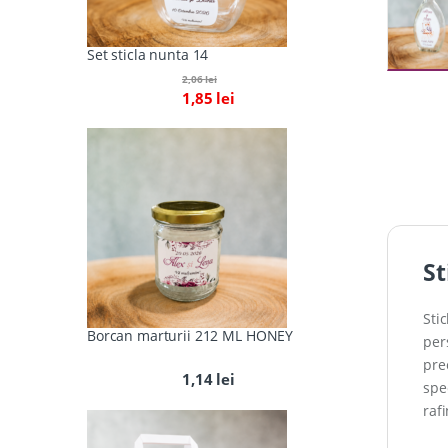
Set sticla nunta 14
2,06
lei
1,85
lei
St
Sti
Borcan marturii 212 ML HONEY
pers
pre
1,14
lei
spe
raf