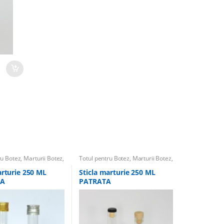
ru Botez
,
Marturii Botez
,
Totul pentru Botez
,
Marturii Botez
,
urii & Accesorii
,
Sticle
Sticle marturii & Accesorii
,
Sticle
arturii Nunta
Marturii
,
Marturii Nunta
arturie 250 ML
Sticla marturie 250 ML
DA
PATRATA