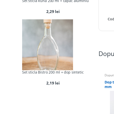
Set sticla Runa 200 ml + capac aluminiu
2,29
lei
Cod
Dopu
Set sticla Bistro 200 ml + dop sintetic
Dopuri
Dop t
2,19
lei
mm