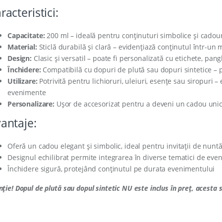
racteristici:
Capacitate:
200 ml – ideală pentru conținuturi simbolice și cadou
Material:
Sticlă durabilă și clară – evidențiază conținutul într-un 
Design:
Clasic și versatil – poate fi personalizată cu etichete, pang
Închidere:
Compatibilă cu dopuri de plută sau dopuri sintetice – p
Utilizare:
Potrivită pentru lichioruri, uleiuri, esențe sau siropuri 
evenimente
Personalizare:
Ușor de accesorizat pentru a deveni un cadou uni
antaje:
Oferă un cadou elegant și simbolic, ideal pentru invitații de nunt
Designul echilibrat permite integrarea în diverse tematici de eve
Închidere sigură, protejând conținutul pe durata evenimentului
nție! Dopul de plută sau dopul sintetic NU este inclus în preț, acesta