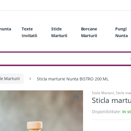
 nunta
Texte
Sticle
Borcane
Pungi
Invitatii
Marturii
Marturii
Nunta
cle Marturii
Sticla marturie Nunta BISTRO 200 ML
Sticle Marturii
,
Sticle mar
🔍
Sticla mar
Disponibilitate:
In s