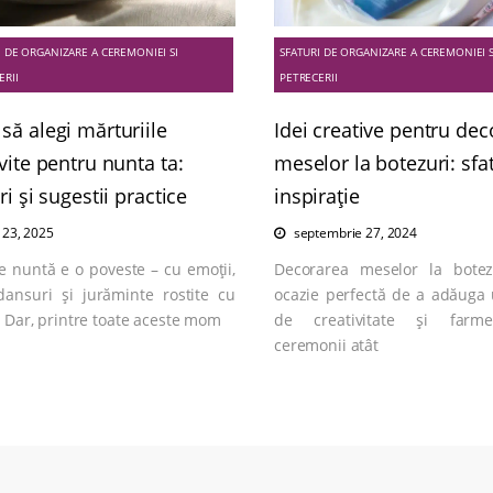
I DE ORGANIZARE A CEREMONIEI SI
SFATURI DE ORGANIZARE A CEREMONIEI S
ERII
PETRECERII
să alegi mărturiile
Idei creative pentru de
vite pentru nunta ta:
meselor la botezuri: sfat
ri și sugestii practice
inspirație
e 23, 2025
septembrie 27, 2024
e nuntă e o poveste – cu emoții,
Decorarea meselor la bote
 dansuri și jurăminte rostite cu
ocazie perfectă de a adăuga 
 Dar, printre toate aceste mom
de creativitate și farm
ceremonii atât