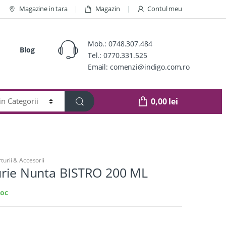
Magazine in tara
Magazin
Contul meu
Mob.:
0748.307.484
Blog
Tel.:
0770.331.525
Email:
comenzi@indigo.com.ro
0,00
lei
turii & Accesorii
turie Nunta BISTRO 200 ML
toc