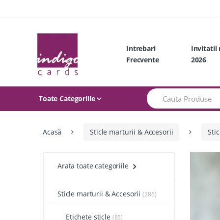
Skip
Skip
to
to
navigation
content
Intrebari
Invitatii
Frecvente
2026
Search
Toate Categoriile
for:
Acasă
Sticle marturii & Accesorii
Sti
Arata toate categoriile
Sticle marturii & Accesorii
(286)
Etichete sticle
(85)