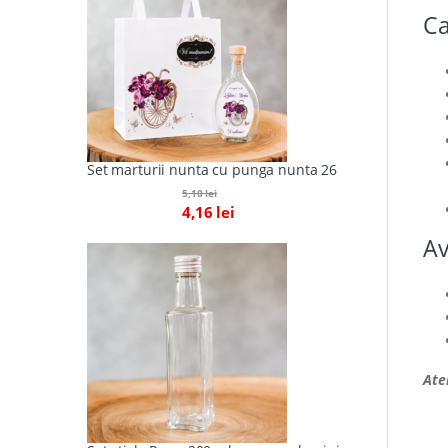
Ca
Set marturii nunta cu punga nunta 26
5,10
lei
4,16
lei
Av
Ate