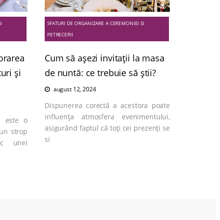
I
SFATURI DE ORGANIZARE A CEREMONIEI SI
PETRECERII
corarea
Cum să așezi invitații la masa
uri și
de nuntă: ce trebuie să știi?
august 12, 2024
Dispunerea corectă a acestora poate
influența atmosfera evenimentului,
z este o
asigurând faptul că toți cei prezenți se
un strop
si
ec unei