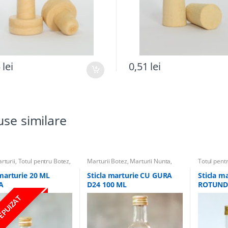
5
lei
0,51
lei
se similare
rturii
,
Totul pentru Botez
,
Marturii Botez
,
Marturii Nunta
,
Totul pent
 Botez
,
Sticle marturii &
Sticle Marturii
,
Sticle marturii &
Sticle mart
i
,
Marturii Nunta
Accesorii
,
Totul pentru Botez
Marturii
,
M
 marturie 20 ML
Sticla marturie CU GURA
Sticla m
A
D24 100 ML
ROTUN
 EPUIZAT