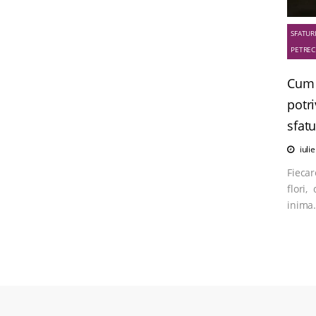
SFATUR
PETREC
Cum 
potri
sfatu
iuli
Fiecar
flori,
inima.