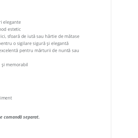
ri elegante
mod estetic
lici, sfoară de iută sau hârtie de mătase
entru o sigilare sigură și elegantă
– excelentă pentru mărturii de nuntă sau
c și memorabil
ă
niment
 se comandă separat.