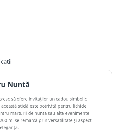
icatii
tru Nuntă
oresc să ofere invitaților un cadou simbolic,
, această sticlă este potrivită pentru lichide
pentru mărturii de nuntă sau alte evenimente
 200 ml se remarcă prin versatilitate și aspect
 eleganță.