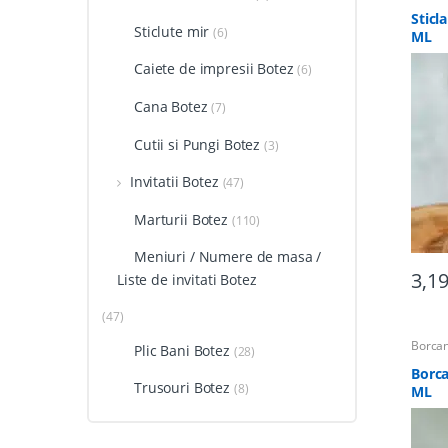
Martur
pentru
Sticl
Sticlute mir
(6)
ML
Caiete de impresii Botez
(6)
Cana Botez
(7)
Cutii si Pungi Botez
(3)
Invitatii Botez
(47)
Marturii Botez
(110)
Meniuri / Numere de masa /
3,1
Liste de invitati Botez
(47)
Borcan
Plic Bani Botez
(28)
Martur
Totul 
Borca
Trusouri Botez
(8)
ML