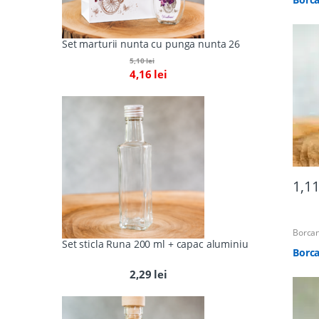
Set marturii nunta cu punga nunta 26
5,10
lei
4,16
lei
1,1
Borcan
Acceso
Set sticla Runa 200 ml + capac aluminiu
Totul 
Borca
2,29
lei