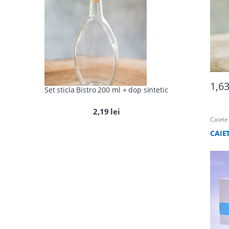
1,6
Set sticla Bistro 200 ml + dop sintetic
2,19
lei
Caiete
CAIET