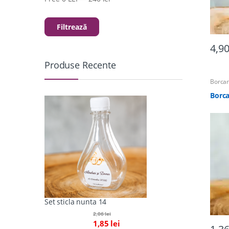
Minim
Maxim
Filtrează
4,9
Produse Recente
Borcan
Acceso
Totul 
Borc
Set sticla nunta 14
2,06
lei
1,85
lei