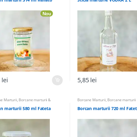
Nou
1
lei
5,85
lei
e Marturii
,
Borcane marturii &
Borcane Marturii
,
Borcane marturii
rii
,
Marturii Botez
,
Marturii Nunta
,
Accesorii
,
Marturii Botez
,
Marturii 
pentru Botez
Totul pentru Botez
n marturii 580 ml Fateta
Borcan marturii 720 ml Fate