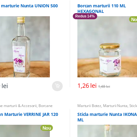
ii
,
Sticle marturii & Accesorii
,
Totul
Marturii
,
Marturii Botez
,
Marturii N
 Botez
Totul pentru Botez
a marturie Nunta UNION 500
Borcan marturii 110 ML
HEXAGONAL
Redus 14%
No
1,26
lei
9
lei
1,48
lei
e marturii & Accesorii
,
Borcane
Marturii Botez
,
Marturii Nunta
,
Sticl
ii
,
Marturii Botez
,
Marturii Nunta
,
Marturii
,
Sticle marturii & Accesorii
pentru Botez
pentru Botez
n Marturie VERRINE JAR 120
Sticla marturie Nunta IKONA
ML
Nou