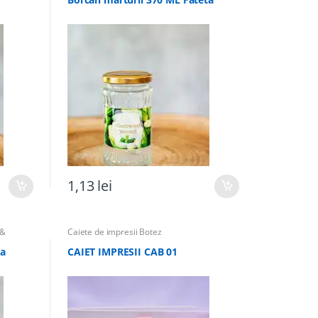
1,13
lei
 &
Caiete de impresii Botez
Nunta
,
ta
CAIET IMPRESII CAB 01