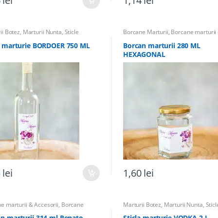
6
lei
1,14
lei
ii Botez
,
Marturii Nunta
,
Sticle
Borcane Marturii
,
Borcane marturii
ii
,
Sticle marturii & Accesorii
,
Totul
Accesorii
,
Marturii Botez
,
Marturii 
 Botez
Totul pentru Botez
a marturie BORDOER 750 ML
Borcan marturii 280 ML
HEXAGONAL
5
lei
1,60
lei
e marturii & Accesorii
,
Borcane
Marturii Botez
,
Marturii Nunta
,
Sticl
ii
,
Marturii Botez
,
Marturii Nunta
,
Marturii
,
Sticle marturii & Accesorii
pentru Botez
pentru Botez
n marturii 314 ml Renato
Sticla marturie VODKA 2 L