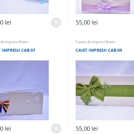
00
lei
55,00
lei
 de impresii Botez
Caiete de impresii Botez
 IMPRESII CAB 07
CAIET IMPRESII CAB 09
00
lei
55,00
lei