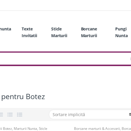
 nunta
Texte
Sticle
Borcane
Pungi
Invitatii
Marturii
Marturii
Nunta
 pentru Botez
ii Botez
,
Marturii Nunta
,
Sticle
Borcane marturii & Accesorii
,
Borc