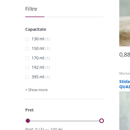
Filtre
Capacitate
130 ml
(1)
150 ml
(1)
0,8
170 ml
(1)
192 ml
(1)
Martur
395 ml
Martur
(1)
pentru
Sticl
QUAD
+ Show more
Pret
Pret:
0 LEI
—
240 lei
Pret
Pret