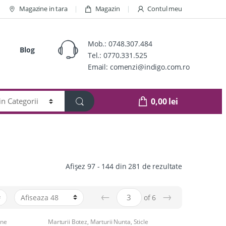
Magazine in tara
Magazin
Contul meu
Mob.:
0748.307.484
Blog
Tel.:
0770.331.525
Email:
comenzi@indigo.com.ro
0,00
lei
Afișez 97 - 144 din 281 de rezultate
←
→
of 6
ane
Marturii Botez
,
Marturii Nunta
,
Sticle