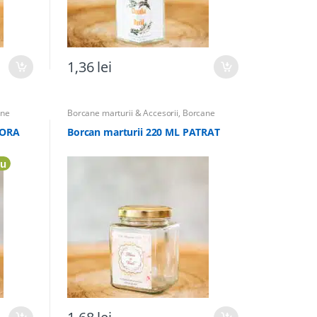
1,36
lei
ane
Borcane marturii & Accesorii
,
Borcane
unta
,
Marturii
,
Marturii Botez
,
Marturii Nunta
,
Totul pentru Botez
FORA
Borcan marturii 220 ML PATRAT
u