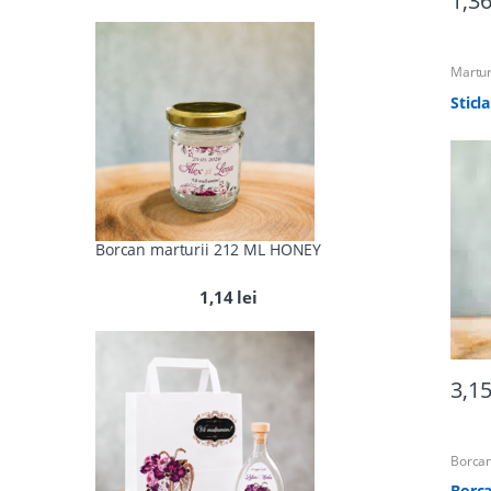
1,3
Martur
Martur
pentru
Sticl
Borcan marturii 212 ML HONEY
1,14
lei
3,1
Borcan
Martur
Totul 
Borca