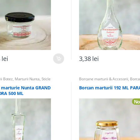
8
lei
3,38
lei
ii Botez
,
Marturii Nunta
,
Sticle
Borcane marturii & Accesorii
,
Borc
ii
,
Sticle marturii & Accesorii
,
Totul
Marturii
,
Marturii Botez
,
Marturii N
 Botez
Totul pentru Botez
a marturie Nunta GRAND
Borcan marturii 192 ML PAR
RA 500 ML
No