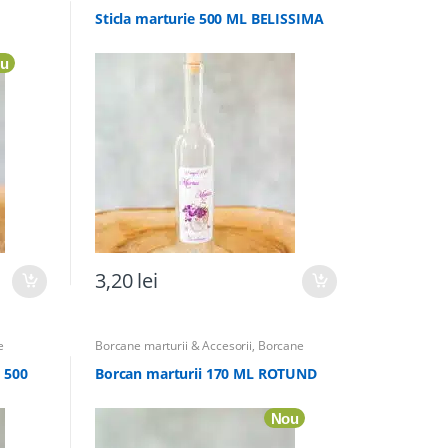
unta
,
Marturii
,
Sticle marturii & Accesorii
,
Totul
pentru Botez
Sticla marturie 500 ML BELISSIMA
u
3,20
lei
e
Borcane marturii & Accesorii
,
Borcane
,
Totul
Marturii
,
Marturii Botez
,
Marturii Nunta
,
Totul pentru Botez
 500
Borcan marturii 170 ML ROTUND
Nou