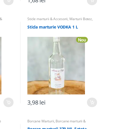
1,68
lei
 &
Sticle marturii & Accesorii
,
Marturii Botez
,
Nunta
,
Marturii Nunta
,
Sticle Marturii
,
Totul pentru
Botez
Sticla marturie VODKA 1 L
Nou
3,98
lei
e
Borcane Marturii
,
Borcane marturii &
,
Totul
Accesorii
,
Marturii Botez
,
Marturii Nunta
,
Totul pentru Botez
Borcan marturii 370 ML Fateta