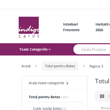
Skip
Skip
to
to
navigation
content
Intrebari
Invitatii
Frecvente
2026
Search
Toate Categoriile
for:
Acasă
Totul pentru Botez
Pagina 3
Totul
Arata toate categoriile
Totul pentru Botez
(281)
Martur
Cutie suvita botez
(4)