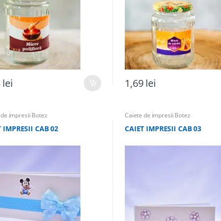
3
lei
1,69
lei
 de impresii Botez
Caiete de impresii Botez
 IMPRESII CAB 02
CAIET IMPRESII CAB 03