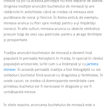
trebuie să știi că această percepție nu este departe de adevăr.
Originea tradiției aruncării buchetului de mireasă își are
rădăcinile în antichitate, când se credea că mireasa este
purtătoare de noroc și fericire. În Roma antică, de exemplu,
mireasa arunca cu flori spre invitați pentru a-și împărtăși
norocul. În alte culturi, mireasa arunca cu obiecte simbolice,
precum fulgi de orez sau pietricele, pentru a atrage fertilitate
și prosperitate.
Tradiția aruncării buchetului de mireasă a devenit însă
populară în perioada Renașterii, în Franța, în special în rândul
populației aristocrate, la fel cum s-a întâmplat și cu
jartiera
miresei
. În această perioadă, tradiția a fost îmbogățită cu noi
simboluri, buchetul fiind asociat cu dragostea și fertilitatea. În
unele cazuri, se credea că domnișoarele nemăritate care
prindeau buchetul vor fi norocoase în dragoste și vor fi
următoarele mirese.
În zilele noastre, aruncarea buchetului de mireasă este o