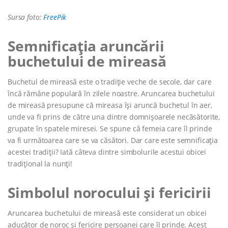
Sursa foto:
FreePik
Semnificația aruncării
buchetului de mireasă
Buchetul de mireasă este o tradiție veche de secole, dar care
încă rămâne populară în zilele noastre. Aruncarea buchetului
de mireasă presupune că mireasa își aruncă buchetul în aer,
unde va fi prins de către una dintre domnișoarele necăsătorite,
grupate în spatele miresei. Se spune că femeia care îl prinde
va fi următoarea care se va căsători. Dar care este semnificația
acestei tradiții? Iată câteva dintre simbolurile acestui obicei
tradițional la nunți!
Simbolul norocului și fericirii
Aruncarea buchetului de mireasă este considerat un obicei
aducător de noroc și fericire persoanei care îl prinde. Acest