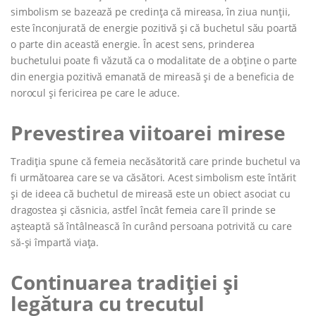
simbolism se bazează pe credința că mireasa, în ziua nunții,
este înconjurată de energie pozitivă și că buchetul său poartă
o parte din această energie. În acest sens, prinderea
buchetului poate fi văzută ca o modalitate de a obține o parte
din energia pozitivă emanată de mireasă și de a beneficia de
norocul și fericirea pe care le aduce.
Prevestirea viitoarei mirese
Tradiția spune că femeia necăsătorită care prinde buchetul va
fi următoarea care se va căsători. Acest simbolism este întărit
și de ideea că buchetul de mireasă este un obiect asociat cu
dragostea și căsnicia, astfel încât femeia care îl prinde se
așteaptă să întâlnească în curând persoana potrivită cu care
să-și împartă viața.
Continuarea tradiției și
legătura cu trecutul