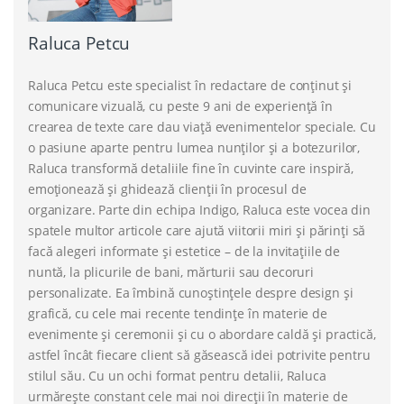
Raluca Petcu
Raluca Petcu este specialist în redactare de conținut și
comunicare vizuală, cu peste 9 ani de experiență în
crearea de texte care dau viață evenimentelor speciale. Cu
o pasiune aparte pentru lumea nunților și a botezurilor,
Raluca transformă detaliile fine în cuvinte care inspiră,
emoționează și ghidează clienții în procesul de
organizare. Parte din echipa Indigo, Raluca este vocea din
spatele multor articole care ajută viitorii miri și părinți să
facă alegeri informate și estetice – de la invitațiile de
nuntă, la plicurile de bani, mărturii sau decoruri
personalizate. Ea îmbină cunoștințele despre design și
grafică, cu cele mai recente tendințe în materie de
evenimente și ceremonii și cu o abordare caldă și practică,
astfel încât fiecare client să găsească idei potrivite pentru
stilul său. Cu un ochi format pentru detalii, Raluca
urmărește constant cele mai noi direcții în materie de