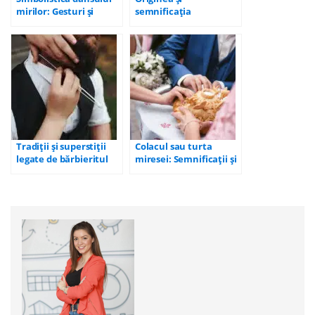
mirilor: Gesturi și
semnificația
mișcări cu semnificații
dezgătitului miresei: O
profunde
privire în istoria
tradiției
Tradiții și superstiții
Colacul sau turta
legate de bărbieritul
miresei: Semnificații și
mirelui înainte de
tradiții în nunțile
nuntă
românilor