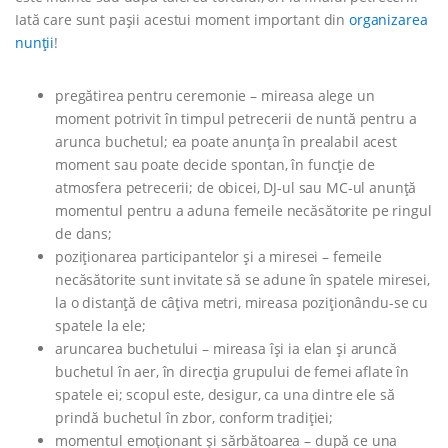
Iată care sunt pașii acestui moment important din
organizarea
nunții
!
pregătirea pentru ceremonie – mireasa alege un
moment potrivit în timpul petrecerii de nuntă pentru a
arunca buchetul; ea poate anunța în prealabil acest
moment sau poate decide spontan, în funcție de
atmosfera petrecerii; de obicei, DJ-ul sau MC-ul anunță
momentul pentru a aduna femeile necăsătorite pe ringul
de dans;
poziționarea participantelor și a miresei – femeile
necăsătorite sunt invitate să se adune în spatele miresei,
la o distanță de câțiva metri, mireasa poziționându-se cu
spatele la ele;
aruncarea buchetului – mireasa își ia elan și aruncă
buchetul în aer, în direcția grupului de femei aflate în
spatele ei; scopul este, desigur, ca una dintre ele să
prindă buchetul în zbor, conform tradiției;
momentul emoționant și sărbătoarea – după ce una