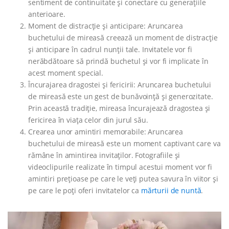
sentiment de continuitate și conectare cu generațiile
anterioare.
Moment de distracție și anticipare: Aruncarea
buchetului de mireasă creează un moment de distracție
și anticipare în cadrul nunții tale. Invitatele vor fi
nerăbdătoare să prindă buchetul și vor fi implicate în
acest moment special.
Încurajarea dragostei și fericirii: Aruncarea buchetului
de mireasă este un gest de bunăvoință și generozitate.
Prin această tradiție, mireasa încurajează dragostea și
fericirea în viața celor din jurul său.
Crearea unor amintiri memorabile: Aruncarea
buchetului de mireasă este un moment captivant care va
rămâne în amintirea invitaților. Fotografiile și
videoclipurile realizate în timpul acestui moment vor fi
amintiri prețioase pe care le veți putea savura în viitor și
pe care le poți oferi invitatelor ca
mărturii de nuntă
.