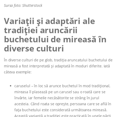
Sursa foto: Shutterstock
Variații și adaptări ale
tradiției aruncării
buchetului de mireasă în
diverse culturi
În diverse culturi de pe glob, tradiția aruncatului buchetului de
mireasă a fost interpretată și adaptată în moduri diferite. Iată
câteva exemple:
caruselul – în loc să arunce buchetul în mod tradițional,
mireasa îl plasează pe un carusel sau o roată care se
învârte, iar femeile necăsătorite se strâng în jurul
acesteia. Când roata se oprește, persoana care se află în
fața buchetului este considerată următoarea mireasă.
Această variantă a tradiției este practicată în unele părți