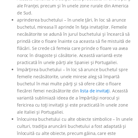
ale Franței, precum și în unele zone rurale din America
de Sud.
aprinderea buchetului – în unele țări, în loc să arunce
buchetul, mireasa îl aprinde în fața invitaților. Femeile
necăsătorite se adună în jurul buchetului și încearcă să
prindă câte o floare înainte ca aceasta să fie mistuită de
flăcări. Se crede că femeia care prinde o floare va avea
noroc în dragoste și căsătorie. Această variantă este
practicată în unele părți ale Spaniei și Portugaliei.
împărțirea buchetului – în loc să arunce buchetul spre
femeile necăsătorite, unele mirese aleg să împartă
buchetul în mai multe părți și să ofere câte o floare
fiecărei femei necăsătorite din
lista de invitați
. Această
variantă subliniază ideea de a împărtăși norocul și
fericirea cu toți invitații și este practicată în unele zone
ale Italiei și Portugaliei.
înlocuirea buchetului cu alte obiecte simbolice – în unele
culturi, tradiția aruncării buchetului a fost adaptată și
înlocuită cu alte obiecte, precum găina, care este