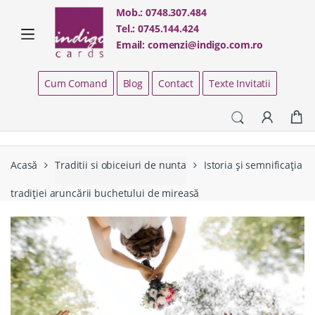
Skip
Skip
Mob.:
0748.307.484
to
to
Tel.:
0745.144.424
navigation
content
Email:
comenzi@indigo.com.ro
Cum Comand
Blog
Contact
Texte Invitatii
Acasă
Traditii si obiceiuri de nunta
Istoria și semnificația
tradiției aruncării buchetului de mireasă