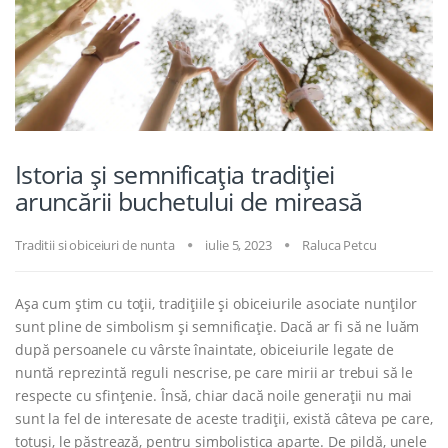
Istoria și semnificația tradiției
aruncării buchetului de mireasă
Traditii si obiceiuri de nunta
iulie 5, 2023
Raluca Petcu
Așa cum știm cu toții, tradițiile și obiceiurile asociate nunților
sunt pline de simbolism și semnificație. Dacă ar fi să ne luăm
după persoanele cu vârste înaintate, obiceiurile legate de
nuntă reprezintă reguli nescrise, pe care mirii ar trebui să le
respecte cu sfințenie. Însă, chiar dacă noile generații nu mai
sunt la fel de interesate de aceste tradiții, există câteva pe care,
totuși, le păstrează, pentru simbolistica aparte. De pildă, unele