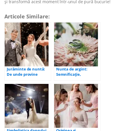
și transformă acest moment într-unul de pură bucurie!
Articole Similare:
Jurăminte de nuntă:
Nunta de argint:
De unde provine
Semnificație,
obiceiul și exemple
organizare și idei de
cadouri
Simbolistica dansului
Originea și