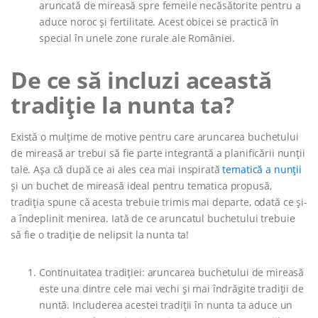
aruncată de mireasă spre femeile necăsătorite pentru a
aduce noroc și fertilitate. Acest obicei se practică în
special în unele zone rurale ale României.
De ce să incluzi această
tradiție la nunta ta?
Există o mulțime de motive pentru care aruncarea buchetului
de mireasă ar trebui să fie parte integrantă a planificării nunții
tale. Așa că după ce ai ales cea mai inspirată
tematică a nunții
și un buchet de mireasă ideal pentru tematica propusă,
tradiția spune că acesta trebuie trimis mai departe, odată ce și-
a îndeplinit menirea. Iată de ce aruncatul buchetului trebuie
să fie o tradiție de nelipsit la nunta ta!
Continuitatea tradiției: aruncarea buchetului de mireasă
este una dintre cele mai vechi și mai îndrăgite tradiții de
nuntă. Includerea acestei tradiții în nunta ta aduce un