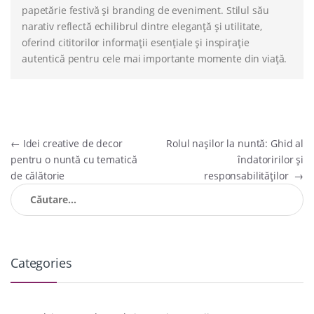
papetărie festivă și branding de eveniment. Stilul său
narativ reflectă echilibrul dintre eleganță și utilitate,
oferind cititorilor informații esențiale și inspirație
autentică pentru cele mai importante momente din viață.
Navigare
←
Idei creative de decor
Rolul nașilor la nuntă: Ghid al
pentru o nuntă cu tematică
îndatoririlor și
în
de călătorie
responsabilităților
→
articole
Caută
după:
Categories