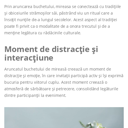
Prin aruncarea buchetului, mireasa se conectează cu tradițiile
și obiceiurile strămoșilor săi, păstrând viu un ritual care a
însoțit nunțile de-a lungul secolelor. Acest aspect al tradiției
poate fi privit ca o modalitate de a onora trecutul și de a
menține legătura cu rădăcinile culturale.
Moment de distracție și
interacțiune
Aruncatul buchetului de mireasă creează un moment de
distracție și emoție, în care invitații participă activ și își exprimă
bucuria pentru viitorul cuplu. Acest moment creează o
atmosferă de sărbătoare și petrecere, consolidând legăturile
dintre participanții la eveniment.