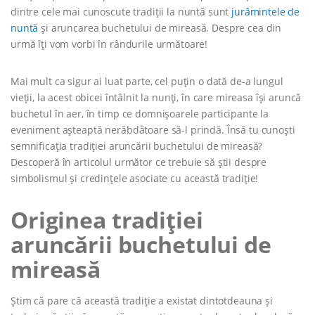
dintre cele mai cunoscute tradiții la nuntă sunt
jurămintele de
nuntă
și aruncarea buchetului de mireasă. Despre cea din
urmă îți vom vorbi în rândurile următoare!
Mai mult ca sigur ai luat parte, cel puțin o dată de-a lungul
vieții, la acest obicei întâlnit la nunți, în care mireasa își aruncă
buchetul în aer, în timp ce domnișoarele participante la
eveniment așteaptă nerăbdătoare să-l prindă. Însă tu cunoști
semnificația tradiției aruncării buchetului de mireasă?
Descoperă în articolul următor ce trebuie să știi despre
simbolismul și credințele asociate cu această tradiție!
Originea tradiției
aruncării buchetului de
mireasă
Știm că pare că această tradiție a existat dintotdeauna și