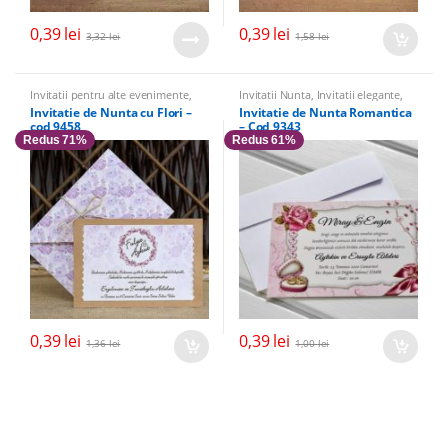
0,39
lei
0,39
lei
3,32
lei
1,58
lei
Invitatii pentru alte evenimente
,
Invitatii Nunta
,
Invitatii elegante
,
Invitatii de nunta cu flori si fluturi
,
Invitatii vintage
Invitatie de Nunta cu Flori –
Invitatie de Nunta Romantica
Banchet
,
Invitatii Nunta
,
Invitatii
cod 9458
– Cod 9343
elegante
Redus 71%
Redus 61%
0,39
lei
0,39
lei
1,36
lei
1,00
lei