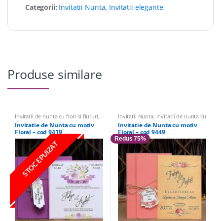
Categorii:
Invitatii Nunta
,
Invitatii elegante
Produse similare
Invitatii de nunta cu flori si fluturi
,
Invitatii Nunta
,
Invitatii de nunta cu
Invitatii Nunta
,
Invitatii elegante
flori si fluturi
,
Invitatii pentru alte
Invitatie de Nunta cu motiv
Invitatie de Nunta cu motiv
evenimente
,
Domnisoare de
Floral – cod 9419
Floral – cod 9449
Onoare
,
Invitatii pentru Petreceri
,
Invitatii elegante
Redus 75%
STOC EPUIZAT