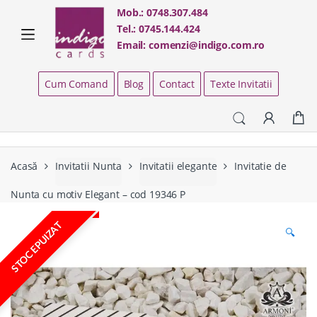
Skip
Skip
Mob.:
0748.307.484
to
to
Tel.:
0745.144.424
navigation
content
Email:
comenzi@indigo.com.ro
Cum Comand
Blog
Contact
Texte Invitatii
Acasă
Invitatii Nunta
Invitatii elegante
Invitatie de
Nunta cu motiv Elegant – cod 19346 P
STOC EPUIZAT
🔍