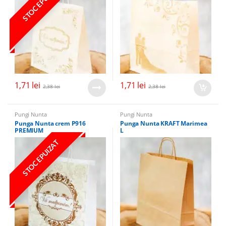
STOC EPUIZAT
1,71
lei
1,71
lei
2,38
lei
2,38
lei
Pungi Nunta
Pungi Nunta
Punga Nunta crem P916
Punga Nunta KRAFT Marimea
PREMIUM
L
STOC EPUIZAT