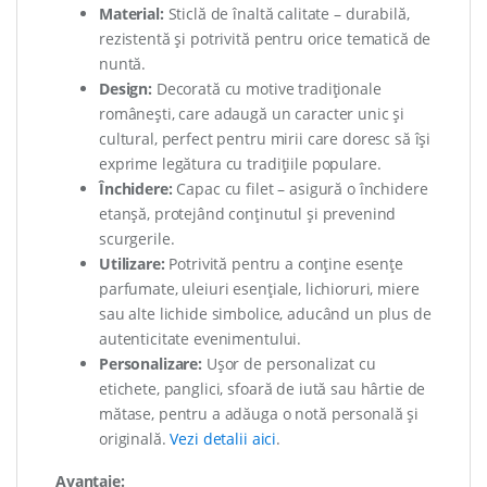
Material:
Sticlă de înaltă calitate – durabilă,
rezistentă și potrivită pentru orice tematică de
nuntă.
Design:
Decorată cu motive tradiționale
românești, care adaugă un caracter unic și
cultural, perfect pentru mirii care doresc să își
exprime legătura cu tradițiile populare.
Închidere:
Capac cu filet – asigură o închidere
etanșă, protejând conținutul și prevenind
scurgerile.
Utilizare:
Potrivită pentru a conține esențe
parfumate, uleiuri esențiale, lichioruri, miere
sau alte lichide simbolice, aducând un plus de
autenticitate evenimentului.
Personalizare:
Ușor de personalizat cu
etichete, panglici, sfoară de iută sau hârtie de
mătase, pentru a adăuga o notă personală și
originală.
Vezi detalii aici
.
Avantaje: