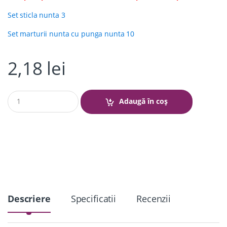
Set sticla nunta 3
Set marturii nunta cu punga nunta 10
2,18
lei
Q
Adaugă în coș
u
a
n
t
i
t
y
Descriere
Specificatii
Recenzii