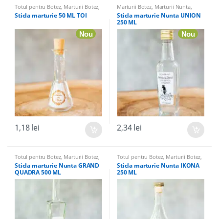
Totul pentru Botez
,
Marturii Botez
,
Marturii Botez
,
Marturii Nunta
,
Sticle marturii & Accesorii
,
Sticle
Sticle Marturii
,
Sticle marturii &
Sticla marturie 50 ML TOI
Sticla marturie Nunta UNION
Marturii
,
Marturii Nunta
Accesorii
,
Totul pentru Botez
250 ML
Nou
Nou
1,18
lei
2,34
lei
Totul pentru Botez
,
Marturii Botez
,
Totul pentru Botez
,
Marturii Botez
,
Sticle marturii & Accesorii
,
Sticle
Sticle marturii & Accesorii
,
Sticle
Sticla marturie Nunta GRAND
Sticla marturie Nunta IKONA
Marturii
,
Marturii Nunta
Marturii
,
Marturii Nunta
QUADRA 500 ML
250 ML