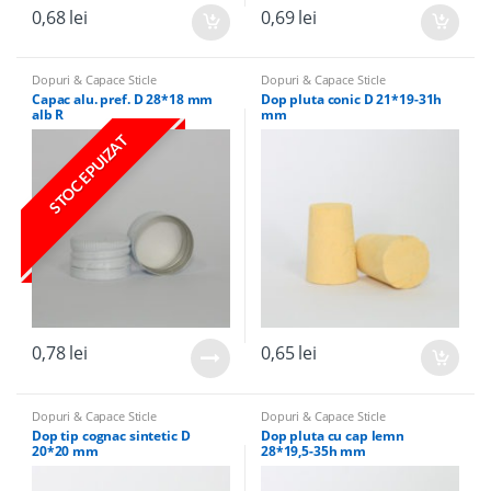
0,68
lei
0,69
lei
Dopuri & Capace Sticle
Dopuri & Capace Sticle
Capac alu. pref. D 28*18 mm
Dop pluta conic D 21*19-31h
alb R
mm
STOC EPUIZAT
0,78
lei
0,65
lei
Dopuri & Capace Sticle
Dopuri & Capace Sticle
Dop tip cognac sintetic D
Dop pluta cu cap lemn
20*20 mm
28*19,5-35h mm