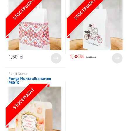
STOC EPUIZAT
STOC EPUIZAT
1,38
lei
1,50
lei
1,50
lei
Pungi Nunta
Punga Nunta alba carton
P801X
STOC EPUIZAT