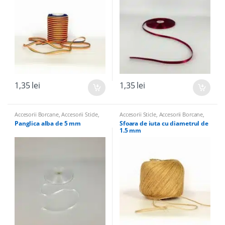
1,35
lei
1,35
lei
Accesorii Borcane
,
Accesorii Sticle
,
Accesorii Sticle
,
Accesorii Borcane
,
Panglici, Hartie de Matase, Panza de
Panglici, Hartie de Matase, Panza de
Panglica alba de 5 mm
Sfoara de iuta cu diametrul de
Iuta pentru nunta
Iuta pentru nunta
1.5 mm