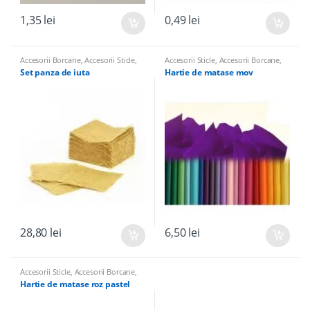
1,35
lei
0,49
lei
Accesorii Borcane
,
Accesorii Sticle
,
Accesorii Sticle
,
Accesorii Borcane
,
Panglici, Hartie de Matase, Panza de
Panglici, Hartie de Matase, Panza de
Set panza de iuta
Hartie de matase mov
Iuta pentru nunta
Iuta pentru nunta
28,80
lei
6,50
lei
Accesorii Sticle
,
Accesorii Borcane
,
Panglici, Hartie de Matase, Panza de
Hartie de matase roz pastel
Iuta pentru nunta