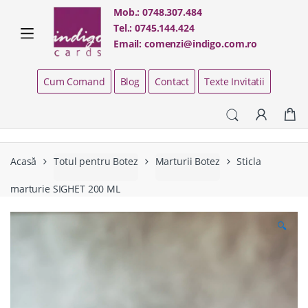
Skip
Skip
Mob.:
0748.307.484
to
to
Tel.:
0745.144.424
navigation
content
Email:
comenzi@indigo.com.ro
Cum Comand
Blog
Contact
Texte Invitatii
Acasă
Totul pentru Botez
Marturii Botez
Sticla
marturie SIGHET 200 ML
🔍