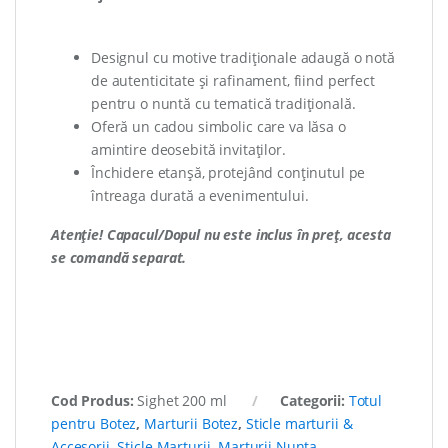
Designul cu motive tradiționale adaugă o notă
de autenticitate și rafinament, fiind perfect
pentru o nuntă cu tematică tradițională.
Oferă un cadou simbolic care va lăsa o
amintire deosebită invitaților.
Închidere etanșă, protejând conținutul pe
întreaga durată a evenimentului.
Atenție!
Capacul/Dopul nu este inclus în preț, acesta
se comandă separat.
Cod Produs:
Sighet 200 ml
Categorii:
Totul
pentru Botez
,
Marturii Botez
,
Sticle marturii &
Accesorii
,
Sticle Marturii
,
Marturii Nunta