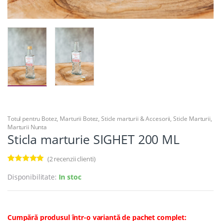
Totul pentru Botez
,
Marturii Botez
,
Sticle marturii & Accesorii
,
Sticle Marturii
,
Marturii Nunta
Sticla marturie SIGHET 200 ML
(
2
recenzii clienti)
Evaluat la
2
5.00
din 5 pe
Disponibilitate:
In stoc
baza a
evaluări ale
clientilor
Cumpără produsul într-o variantă de pachet complet: