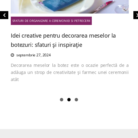
SFATURI DE ORGANIZARE A CEREMONIEI SI PETRECERII
Idei creative pentru decorarea meselor la
botezuri: sfaturi și inspirație
septembrie 27, 2024
Decorarea meselor la botez este o ocazie perfectă de a
adăuga un strop de creativitate și farmec unei ceremonii
atât